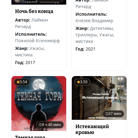
Ричард
Ночь без конца
Исполнитель:
Автор:
Лаймон
Князев Владимир
Ричард
Жанр:
Детективы,
Исполнитель:
триллеры
,
Ужасы,
Пожилой Ксеноморф
мистика
Жанр:
Ужасы,
Год:
2021
мистика
Год:
2017
3.54
3.50
37 мин
9 ч 40 мин
Истекающий
кровью
Темная гора