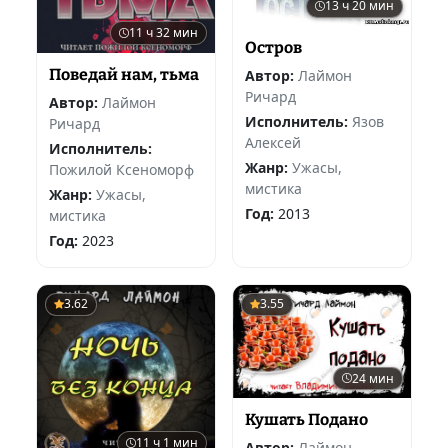
13 ч 20 мин
11 ч 32 мин
Остров
Поведай нам, тьма
Автор:
Лаймон
Ричард
Автор:
Лаймон
Исполнитель:
Язов
Ричард
Алексей
Исполнитель:
Жанр:
Ужасы,
Пожилой Ксеноморф
мистика
Жанр:
Ужасы,
Год:
2013
мистика
Год:
2023
3.62
3.55
24 мин
Кушать Подано
11 ч 1 мин
Автор:
Лаймон