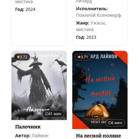
Ричард
мистика
Исполнитель:
Год:
2024
Пожилой Ксеноморф
Жанр:
Ужасы,
мистика
Год:
2023
3.72
3.71
41 мин
6 мин
Палочник
Автор:
Лаймон
На лесной поляне