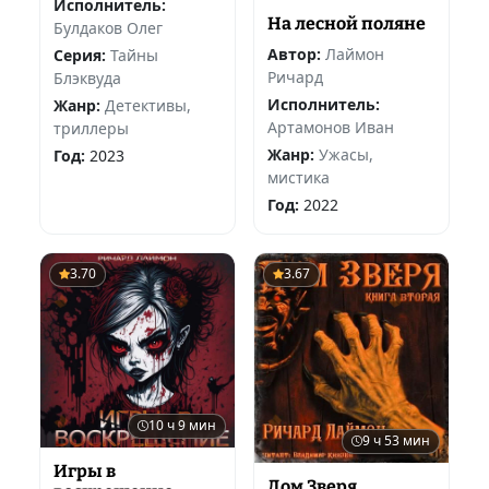
Исполнитель:
На лесной поляне
Булдаков Олег
Автор:
Лаймон
Серия:
Тайны
Ричард
Блэквуда
Исполнитель:
Жанр:
Детективы,
Артамонов Иван
триллеры
Жанр:
Ужасы,
Год:
2023
мистика
Год:
2022
3.70
3.67
10 ч 9 мин
9 ч 53 мин
Игры в
Дом Зверя