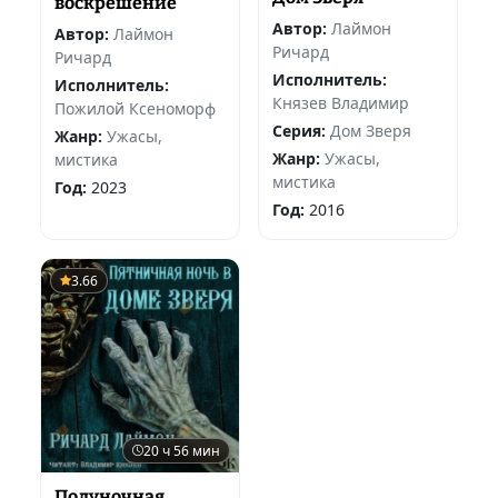
воскрешение
Автор:
Лаймон
Автор:
Лаймон
Ричард
Ричард
Исполнитель:
Исполнитель:
Князев Владимир
Пожилой Ксеноморф
Серия:
Дом Зверя
Жанр:
Ужасы,
Жанр:
Ужасы,
мистика
мистика
Год:
2023
Год:
2016
3.66
20 ч 56 мин
Полуночная