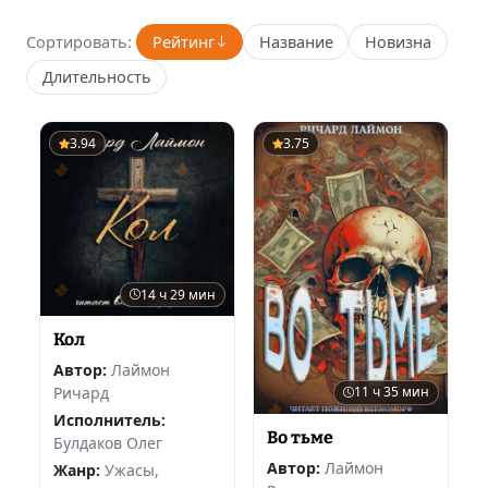
Сортировать:
Рейтинг
Название
Новизна
Длительность
3.94
3.75
14 ч 29 мин
Кол
Автор:
Лаймон
Ричард
11 ч 35 мин
Исполнитель:
Во тьме
Булдаков Олег
Автор:
Лаймон
Жанр:
Ужасы,