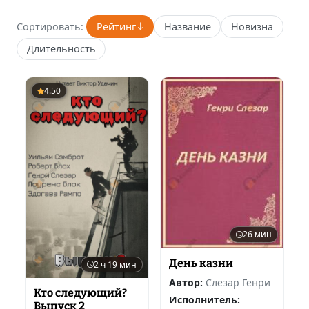
Сортировать:
Рейтинг
Название
Новизна
Длительность
4.50
26 мин
День казни
2 ч 19 мин
Автор:
Слезар Генри
Кто следующий?
Исполнитель:
Выпуск 2