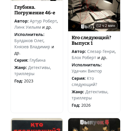
Глубина.
Погружение 46-е
Автор:
Артур Роберт
,
2 ч 2 мин
Линк Уильям
и др.
Исполнитель:
Кто следующий?
Булдаков Олег
,
Выпуск 1
Князев Владимир
и
Автор:
Слезар Генри
,
др.
Блох Роберт
и др.
Серия:
Глубина
Исполнитель:
Жанр:
Детективы,
Удачин Виктор
триллеры
Серия:
Кто
Год:
2023
следующий?
Жанр:
Детективы,
триллеры
Год:
2026