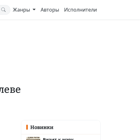
Жанры
Авторы
Исполнители
леве
Новинки
Визит к мэру