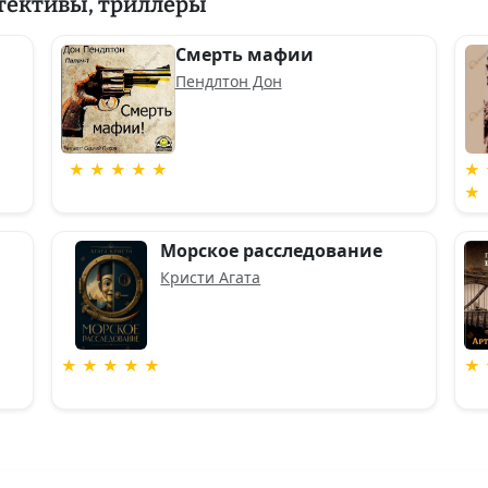
тективы, триллеры
Смерть мафии
Пендлтон Дон
★ ★ ★ ★ ★
★ 
★
Морское расследование
Кристи Агата
★ ★ ★ ★ ★
★ 