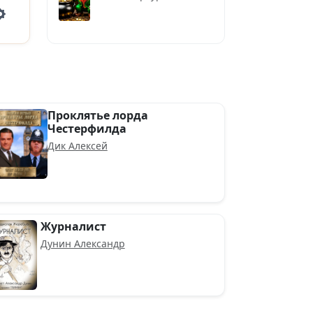
Settings
Проклятье лорда
Честерфилда
Дик Алексей
Журналист
Дунин Александр