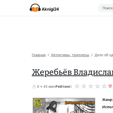
Главная
Детективы, триллеры
Дело об о
Жеребьёв Владисла
☆
☆
☆
☆
☆
⏱ 0 ч 43 мин
Рейтинг:
📅
Жанр:
Испол