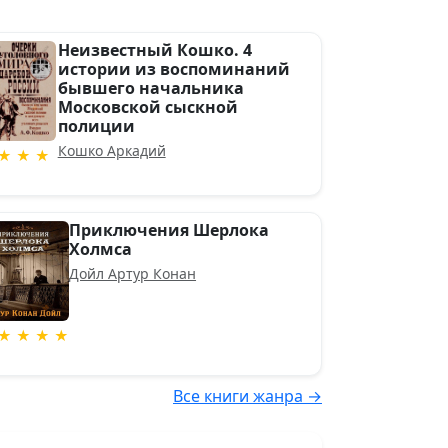
Неизвестный Кошко. 4
истории из воспоминаний
бывшего начальника
Московской сыскной
полиции
Кошко Аркадий
★ ★ ★
Приключения Шерлока
Холмса
Дойл Артур Конан
★ ★ ★ ★
Все книги жанра →