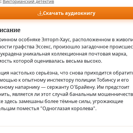
:
Викторианский детектив
Скачать аудиокнигу
исание
аринном особняке Элторп-Хаус, расположенном в живоп
ности графства Эссекс, произошло загадочное происшес
 украдена уникальная коллекционная почтовая марка,
мость которой оценивалась весьма высоко.
ция настолько серьёзна, что снова приходится обратит
омощью к опытному инспектору полиции Тобинсу и его
жному напарнику — сержанту О'Брайену. Им предстоит
нить, является ли этот случай банальным мошенничест
же здесь замешаны более тёмные силы, угрожающие
ельцам поместья "Одноглазая королева".