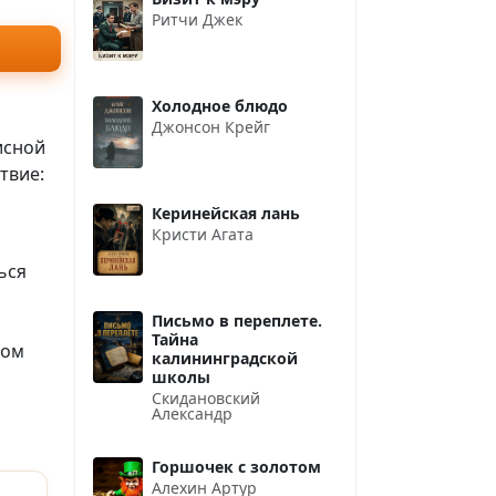
Ритчи Джек
Холодное блюдо
Джонсон Крейг
исной
твие:
Керинейская лань
Кристи Агата
ься
Письмо в переплете.
Тайна
вом
калининградской
школы
Скидановский
Александр
Горшочек с золотом
Алехин Артур