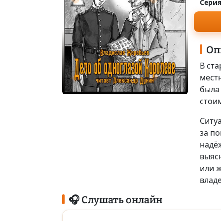
Серия
Оп
В ст
мест
была
стои
Ситуа
за п
надё
выяс
или 
влад
🎧 Слушать онлайн