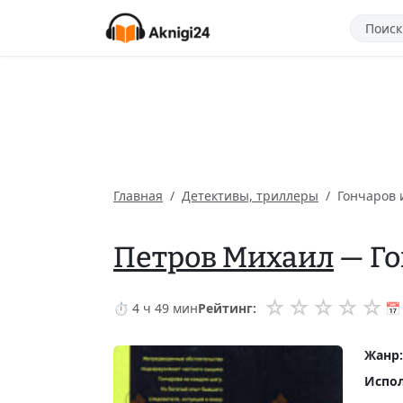
Главная
Детективы, триллеры
Гончаров 
Петров Михаил
— Го
☆
☆
☆
☆
☆
⏱ 4 ч 49 мин
Рейтинг:
📅
Жанр:
Испол