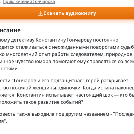
:
Приключения Гончарова
Скачать аудиокнигу
исание
ному детективу Константину Гончарову постоянно
одится сталкиваться с неожиданными поворотами судьб
ко многолетний опыт работы следователем, природное 
личное чувство юмора помогают ему справляться со все
ностями.
ести "Гончаров и его подзащитная" герой раскрывает
ство пожилой женщины-одиночки. Когда истина наконе
няется, Константин испытывает настоящий шок — кто б
положить такое развитие событий?
овесть также выходила под другим названием - "Послед
я".