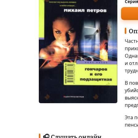
Серия
Оп
Част
прих
Одна
и от
труд
В пов
убий
выяс
пред
Эта п
пенси
🎧 Слушать онлайн