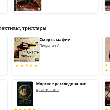
тективы, триллеры
Смерть мафии
Пендлтон Дон
★ ★ ★ ★ ★
★ 
★
Морское расследование
Кристи Агата
★ ★ ★ ★ ★
★ 