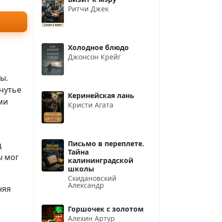
Ритчи Джек
Холодное блюдо
Джонсон Крейг
ы.
чутье
Керинейская лань
ми
Кристи Агата
Письмо в переплете.
ц
Тайна
ы мог
калининградской
школы
Скидановский
Александр
няя
Горшочек с золотом
Алехин Артур