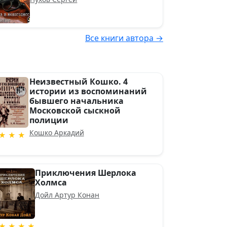
Все книги автора →
Неизвестный Кошко. 4
истории из воспоминаний
бывшего начальника
Московской сыскной
полиции
Кошко Аркадий
★ ★ ★
Приключения Шерлока
Холмса
Дойл Артур Конан
★ ★ ★ ★