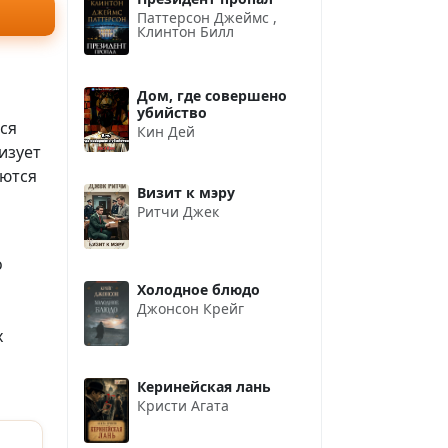
Паттерсон Джеймс
,
Клинтон Билл
Дом, где совершено
убийство
ся
Кин Дей
изует
аются
Визит к мэру
Ритчи Джек
о
Холодное блюдо
Джонсон Крейг
х
Керинейская лань
Кристи Агата