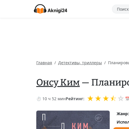
Главная
Детективы, триллеры
Планиров
Онсу Ким
— Планир
★
★
★
⯪
☆
⏱ 10 ч 52 мин
Рейтинг:

Жанр:
Испол