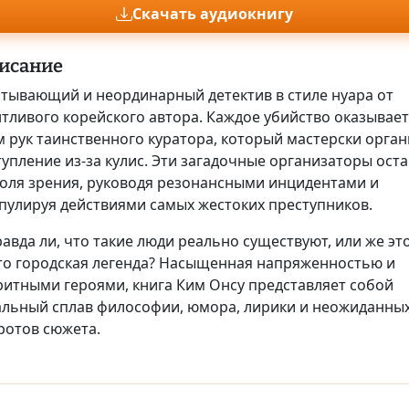
Скачать аудиокнигу
исание
атывающий и неординарный детектив в стиле нуара от
нтливого корейского автора. Каждое убийство оказывает
 рук таинственного куратора, который мастерски орган
упление из-за кулис. Эти загадочные организаторы ост
поля зрения, руководя резонансными инцидентами и
пулируя действиями самых жестоких преступников.
авда ли, что такие люди реально существуют, или же эт
то городская легенда? Насыщенная напряженностью и
ритными героями, книга Ким Онсу представляет собой
альный сплав философии, юмора, лирики и неожиданны
ротов сюжета.