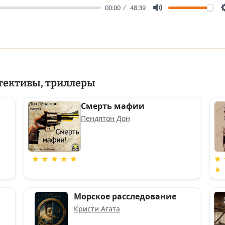
00:00
48:39
Mute
тективы, триллеры
Смерть мафии
Пендлтон Дон
★ ★ ★ ★ ★
★ 
★
Морское расследование
Кристи Агата