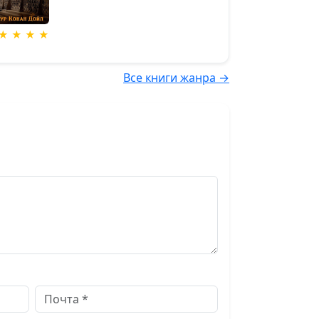
★ ★ ★ ★
Все книги жанра →