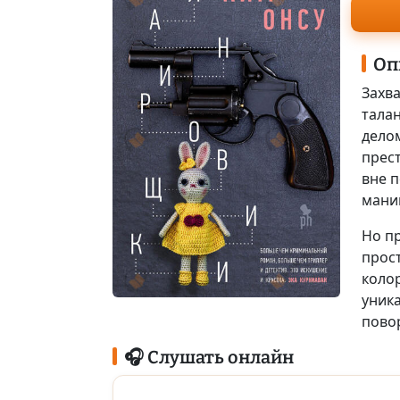
Оп
Захв
тала
делом
прест
вне 
мани
Но пр
прос
коло
уник
пово
🎧 Слушать онлайн