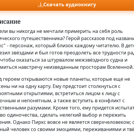
Скачать аудиокнигу
исание
ели вы никогда не мечтали примерить на себя роль
ического путешественника? Герой рассказов под назван
с" - персонаж, который близок каждому читателю. В дет
езил звёздами и был готов преодолеть все трудности ра
 чтобы оказаться за штурвалом межзвёздного судна и
емиться навстречу неизведанным просторам Вселенной.
д героем открываются новые планеты, которые еще не
ены ни на одну карту. Ему предстоит столкнуться с
роятными открытиями, встретиться лицом к лицу с
очным и непонятным, а также вступить в конфликт с
сственными разумами. Кроме того, ему придется испыта
тво одиночества, сделать нелегкий выбор и пережить
ния. Однако Пиркс вовсе не является сверхчеловеком; 
ный человек со своими эмоциями, переживаниями и тв