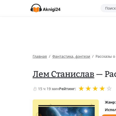
Главная
Фантастика, фэнтези
Рассказы о
Лем Станислав
— Ра
★
★
★
★
☆
⏱ 15 ч 19 мин
Рейтинг:
Жанр:
Испол