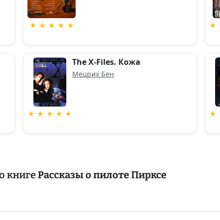
★ ★ ★ ★ ★
★ 
The X-Files. Кожа
Мецрих Бен
★ ★ ★ ★ ★
★ 
о книге
Рассказы о пилоте Пирксе