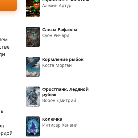
Алехин Артур
Слёзы Рафаэлы
Суон Ричард
ием
стве
ди
Кормление рыбок
Коста Морган
Фростпанк. Ледяной
рубеж
Ворон Дмитрий
ть
Колючка
Интисар Ханани
он
ёрдой