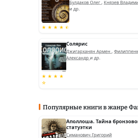
Булдаков Олег
,
Князев Владим
и др.
★ ★ ★ ★ ⯪
Солярис
Джигарханян Армен
,
Филиппен
Александр
и др.
★ ★ ★ ★
☆
Популярные книги в жанре Фа
Аполлоша. Тайна бронзов
статуэтки
Симанович Григорий