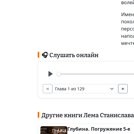
воле
Имен
поко
перс
напо
мечте
🎧 Слушать онлайн
Play
Другие книги Лема Станислава
Глубина. Погружение 5-е