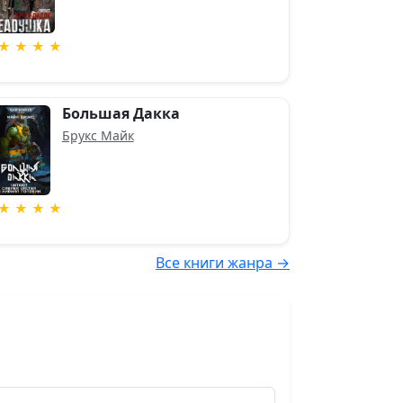
★ ★ ★ ★
Большая Дакка
Брукс Майк
★ ★ ★ ★
Все книги жанра →