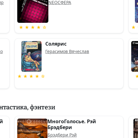
ир
NEOСФЕРА
★ ★ ★ ★ ☆
★ 
Солярис
ко
Герасимов Вячеслав
★ ★ ★ ★ ☆
нтастика, фэнтези
ой
МногоГолосье. Рэй
Брэдбери
Брэдбери Рэй