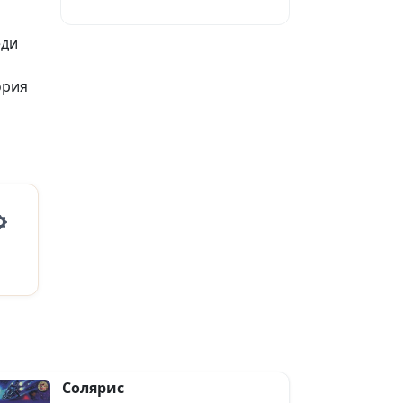
еди
ория
Settings
Солярис