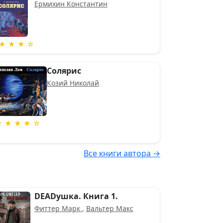
Ермихин Константин
★ ★ ★ ☆
Солярис
Козий Николай
★ ★ ★ ★ ☆
Все книги автора →
DEADушка. Книга 1.
Фиттер Марк
,
Вальтер Макс