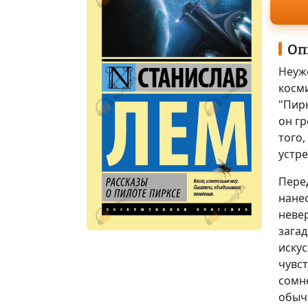
Оп
Неуж
косм
"Пирк
он гр
того,
устр
Пере
нанес
неве
загад
иску
чувс
сомне
обыч