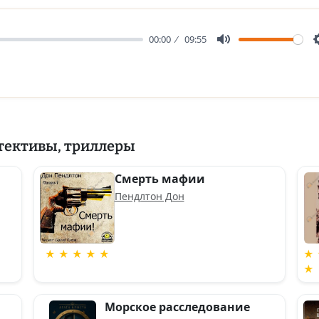
00:00
09:55
Mute
тективы, триллеры
Смерть мафии
Пендлтон Дон
★ ★ ★ ★ ★
★ 
★
Морское расследование