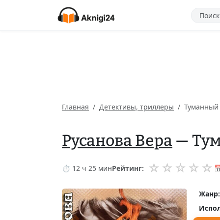
Главная
Детективы, триллеры
Туманный 
Русанова Вера
— Тум
☆
☆
☆
☆
☆
⏱ 12 ч 25 мин
Рейтинг:

Жанр:
Испол