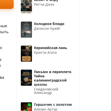
Ритчи Джек
Холодное блюдо
пные
Джонсон Крейг
рыть
ко
Керинейская лань
Кристи Агата
а
а
у
Письмо в переплете.
Тайна
ва
калининградской
школы
Скидановский
Александр
Горшочек с золотом
Алехин Артур