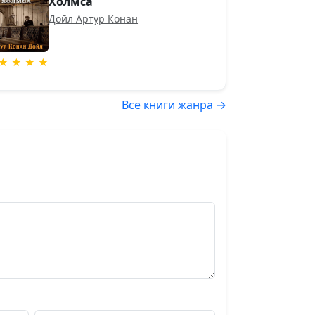
Холмса
Дойл Артур Конан
★ ★ ★ ★
Все книги жанра →