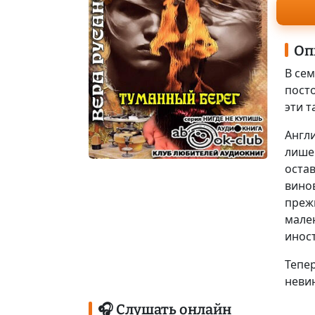
Оп
В се
пост
эти т
Англ
лише
остав
вино
преж
мале
инос
Тепер
невин
🎧 Слушать онлайн