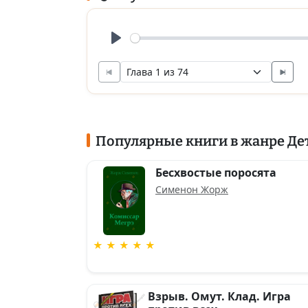
Play
Популярные книги в жанре Де
Бесхвостые поросята
Сименон Жорж
★ ★ ★ ★ ★
Взрыв. Омут. Клад. Игра