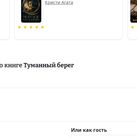
Кристи Агата
★ ★ ★ ★ ★
★ 
о книге
Туманный берег
Или как гость