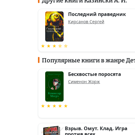
Другие книги Казински А. Й.
Последний праведник
Кирсанов Сергей
★ ★ ★ ☆ ☆
Популярные книги в жанре Де
Бесхвостые поросята
Сименон Жорж
★ ★ ★ ★ ★
Взрыв. Омут. Клад. Игра
против всех