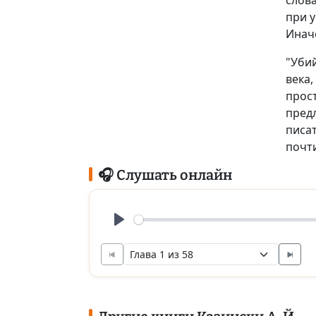
слова
при у
Иначе
"Уби
века
прост
пред
писа
почти
🎧 Слушать онлайн
Play