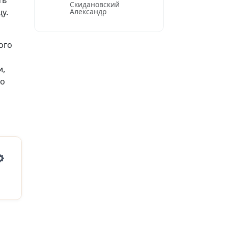
ть
Скидановский
Александр
у.
ого
и,
го
Settings