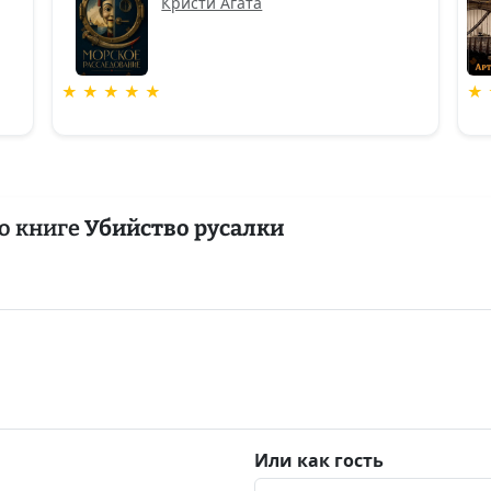
Кристи Агата
★ ★ ★ ★ ★
★ 
о книге
Убийство русалки
Или как гость