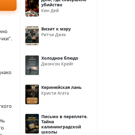
убийство
Кин Дей
Визит к мэру
нно
Ритчи Джек
чки".
Холодное блюдо
Джонсон Крейг
днако
Керинейская лань
Кристи Агата
гкого
Письмо в переплете.
ль
Тайна
калининградской
го
школы