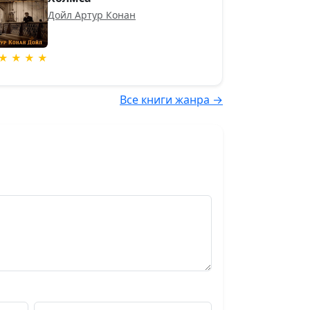
Дойл Артур Конан
★ ★ ★ ★
Все книги жанра →