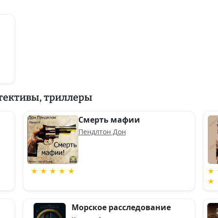
тективы, триллеры
Смерть мафии
Пендлтон Дон
★ ★ ★ ★ ★
★ 
★
Морское расследование