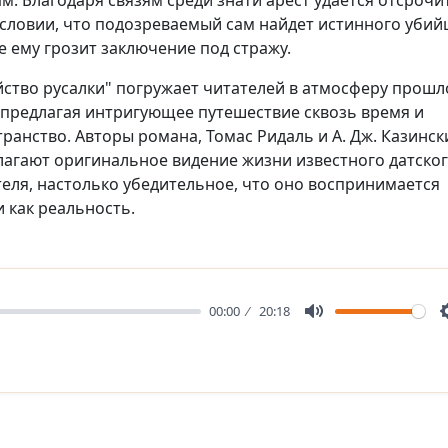
м. Благодаря связям среди знати арест удается отсрочи
словии, что подозреваемый сам найдет истинного убийц
 ему грозит заключение под стражу.
йство русалки" погружает читателей в атмосферу прошл
, предлагая интригующее путешествие сквозь время и
ранство. Авторы романа, Томас Ридаль и А. Дж. Казинск
лагают оригинальное видение жизни известного датско
теля, настолько убедительное, что оно воспринимается
 как реальность.
00:00
20:18
Mute