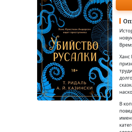
Оп
Исто
нову
Время
Ханс
приз
труд
долго
сказк
наск
В ко
повед
имен
катег