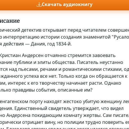
Скачать аудиокнигу
исание
рический детектив открывает перед читателем соверше
ю интерпретацию истории создания знаменитой "Русало
 действия — Дания, год 1834-й.
 Кристиан Андерсен отчаянно стремится завоевать
нание публики и элиты общества. Писатель неустанно
ится над пьесами, речами и романтическими стихами, о
жданного успеха все нет. Только когда он обращается к
ам, интерес к его творчеству начинает расти. Однако
олько правдивы события, описанные им?
пенгагенском порту находят жестоко убитую женщину ле
ения. Единственный свидетель утверждает, что видел
но Андерсена покидающим комнату жертвы. Сам писате
орически отрицает вину, но полиции трудно поверить е