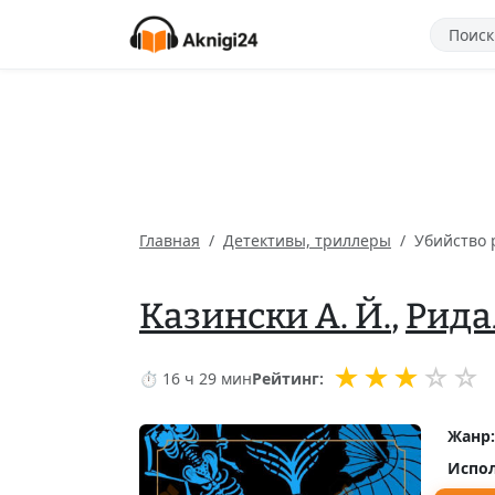
Главная
Детективы, триллеры
Убийство 
Казински А. Й.
,
Рида
★
★
★
☆
☆
⏱ 16 ч 29 мин
Рейтинг:
Жанр:
Испол