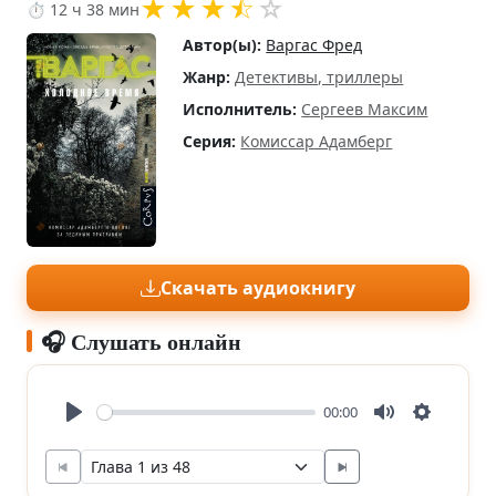
★
★
★
⯪
☆
⏱ 12 ч 38 мин
Автор(ы):
Варгас Фред
Жанр:
Детективы, триллеры
Исполнитель:
Сергеев Максим
Серия:
Комиссар Адамберг
Скачать аудиокнигу
🎧 Слушать онлайн
00:00
Play
Mute
Settings