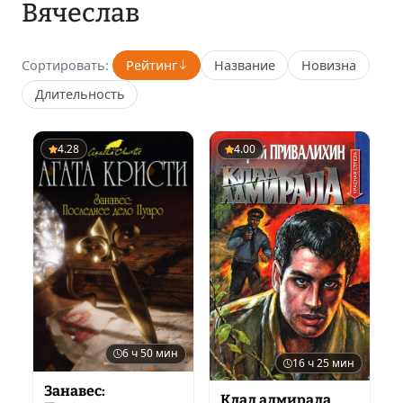
Вячеслав
Сортировать:
Рейтинг
Название
Новизна
Длительность
4.28
4.00
6 ч 50 мин
16 ч 25 мин
Занавес:
Клад адмирала