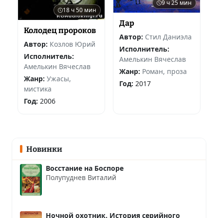
9 ч 25 мин
18 ч 50 мин
Дар
Колодец пророков
Автор:
Стил Даниэла
Автор:
Козлов Юрий
Исполнитель:
Исполнитель:
Амелькин Вячеслав
Амелькин Вячеслав
Жанр:
Роман, проза
Жанр:
Ужасы,
Год:
2017
мистика
Год:
2006
Новинки
Восстание на Боспоре
Полупуднев Виталий
Ночной охотник. История серийного