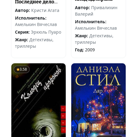
Последнее дело
Пуаро
Автор:
Привалихин
Автор:
Кристи Агата
Валерий
Исполнитель:
Исполнитель:
Амелькин Вячеслав
Амелькин Вячеслав
Серия:
Эркюль Пуаро
Жанр:
Детективы,
Жанр:
Детективы,
триллеры
триллеры
Год:
2009
3.58