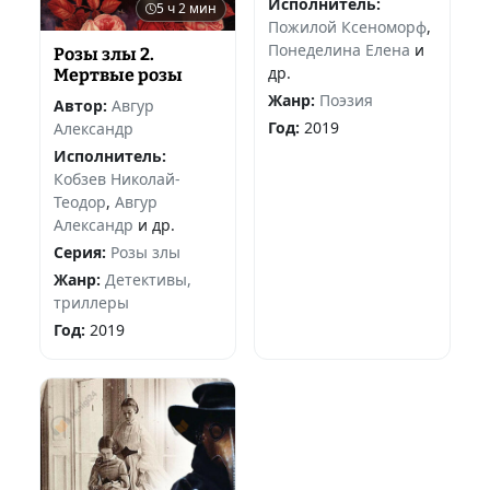
Исполнитель:
5 ч 2 мин
Пожилой Ксеноморф
,
Понеделина Елена
и
Розы злы 2.
др.
Мертвые розы
Жанр:
Поэзия
Автор:
Авгур
Год:
2019
Александр
Исполнитель:
Кобзев Николай-
Теодор
,
Авгур
Александр
и др.
Серия:
Розы злы
Жанр:
Детективы,
триллеры
Год:
2019