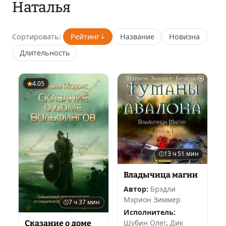
Наталья
Сортировать:
Рейтинг
Название
Новизна
Длительность
4.05
13 ч 51 мин
Владычица магии
Автор:
Брэдли
Мэрион Зиммер
7 ч 37 мин
Исполнитель:
Шубин Олег
,
Дик
Сказание о доме