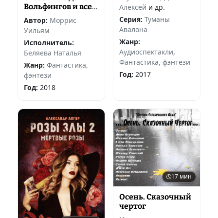
Вольфингов и всех
Алексей
и др.
родах Марки,
Серия:
Туманы
Автор:
Моррис
изложенное в
Авалона
Уильям
стихах и прозе
Жанр:
Исполнитель:
Аудиоспектакли
,
Беляева Наталья
Фантастика, фэнтези
Жанр:
Фантастика,
Год:
2017
фэнтези
Год:
2018
17 мин
Осень. Сказочный
чертог