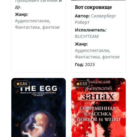
Лукашевич Евгений
и
др.
Вот сокровище
Жанр:
Автор:
Силверберг
Аудиоспектакли
,
Роберт
Фантастика, фэнтези
Исполнитель:
BUCH’TEAM
Жанр:
Аудиоспектакли
,
Фантастика, фэнтези
Год:
2023
3.84
3.53