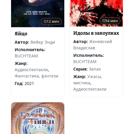
54 мин
12 мин
Идолы в закоулках
Яйцо
Автор:
Женевский
Автор:
Вейер Энди
Владислав
Исполнитель:
Исполнитель:
BUCH’TEAM
BUCH’TEAM
Жанр:
Серия:
Запах
Аудиоспектакли
,
Фантастика, фэнтези
Жанр:
Ужасы,
мистика
,
Год:
2021
Аудиоспектакли