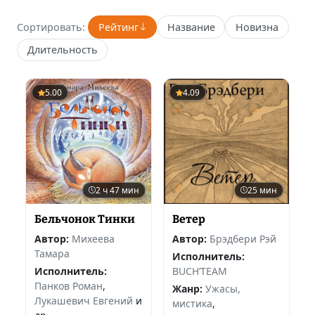
Сортировать:
Рейтинг
Название
Новизна
Длительность
5.00
4.09
2 ч 47 мин
25 мин
Бельчонок Тинки
Ветер
Автор:
Михеева
Автор:
Брэдбери Рэй
Тамара
Исполнитель:
Исполнитель:
BUCH’TEAM
Панков Роман
,
Жанр:
Ужасы,
Лукашевич Евгений
и
мистика
,