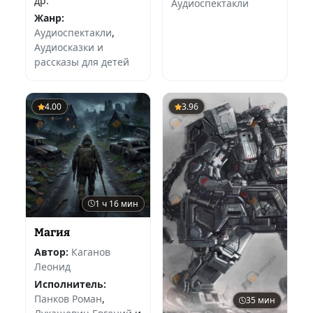
др.
Аудиоспектакли
Жанр:
Аудиоспектакли
,
Аудиосказки и
рассказы для детей
4.00
3.96
1 ч 16 мин
Магия
Автор:
Каганов
Леонид
Исполнитель:
Панков Роман
,
35 мин