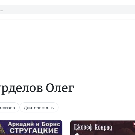
урделов Олег
овизна
Длительность