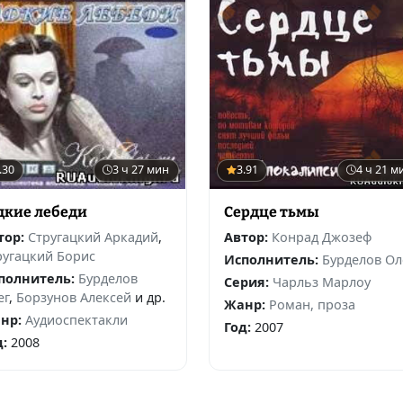
.30
3 ч 27 мин
3.91
4 ч 21 м
дкие лебеди
Сердце тьмы
тор:
Стругацкий Аркадий
,
Автор:
Конрад Джозеф
ругацкий Борис
Исполнитель:
Бурделов Ол
полнитель:
Бурделов
Серия:
Чарльз Марлоу
ег
,
Борзунов Алексей
и др.
Жанр:
Роман, проза
нр:
Аудиоспектакли
Год:
2007
д:
2008