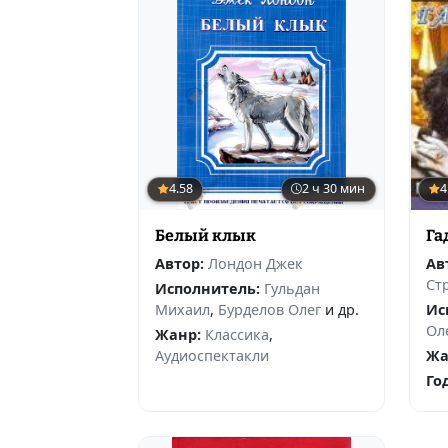
4.58
2 ч 30 мин
4
Белый клык
Га
Автор:
Лондон Джек
Ав
Ст
Исполнитель:
Гульдан
Михаил
,
Бурделов Олег
и др.
Ис
Ол
Жанр:
Классика
,
Аудиоспектакли
Жа
Го