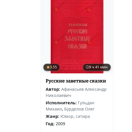
3.55
9 ч 41 мин
Русские заветные сказки
Автор:
Афанасьев Александр
Николаевич
Исполнитель:
Гульдан
Михаил
,
Бурделов Олег
Жанр:
Юмор, сатира
Год:
2009