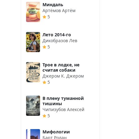
Миндаль
Артёмов Артём
5
Лето 2014-го
Дикобразов Лев
5
Трое в лодке, не
считая собаки
Джером К. Джером
5
В плену туманной
тишины
Чипизубов Алексей
5
Мифологии
Барт Ролан