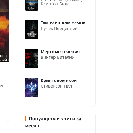
Клинтон Билл
Там слишком темно
Пучок Перцепций
Мёртвые течения
ин
Винтер Виталий
Криптономикон
ег
Стивенсон Нил
Популярные книги за
месяц