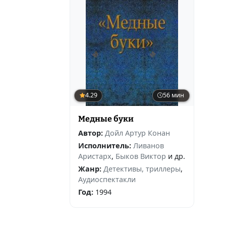
4.29
56 мин
Медные буки
Автор:
Дойл Артур Конан
Исполнитель:
Ливанов
Аристарх
,
Быков Виктор
и др.
Жанр:
Детективы, триллеры
,
Аудиоспектакли
Год:
1994