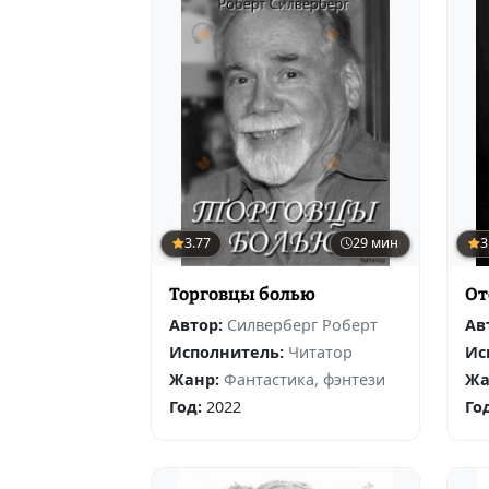
3.77
29 мин
3
Торговцы болью
От
Автор:
Силверберг Роберт
Ав
Исполнитель:
Читатор
Ис
Жанр:
Фантастика, фэнтези
Жа
Год:
2022
Го