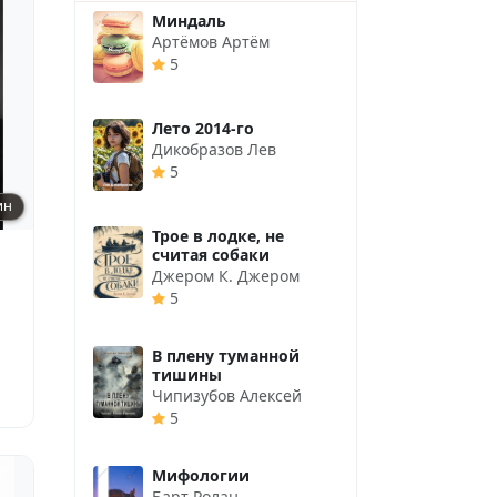
Миндаль
Артёмов Артём
5
Лето 2014-го
Дикобразов Лев
5
ин
Трое в лодке, не
считая собаки
Джером К. Джером
5
В плену туманной
тишины
Чипизубов Алексей
5
Мифологии
Барт Ролан