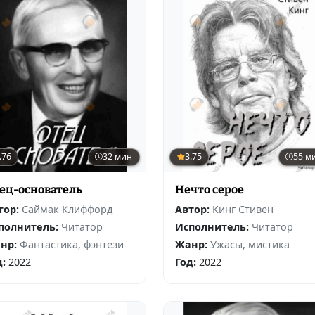
.76
32 мин
3.75
55 м
ец-основатель
Нечто серое
тор:
Саймак Клиффорд
Автор:
Кинг Стивен
полнитель:
Читатор
Исполнитель:
Читатор
нр:
Фантастика, фэнтези
Жанр:
Ужасы, мистика
д:
2022
Год:
2022