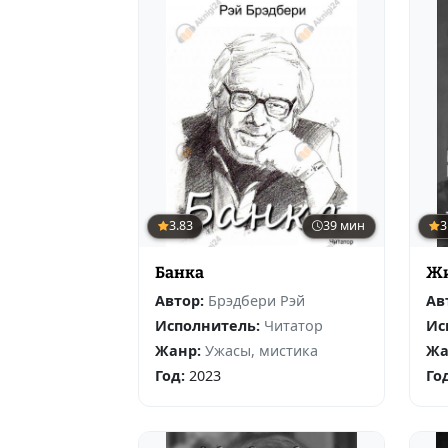
3.83
39 мин
3
Банка
Жи
Автор:
Брэдбери Рэй
Ав
Исполнитель:
Читатор
Ис
Жанр:
Ужасы, мистика
Жа
Год:
2023
Го