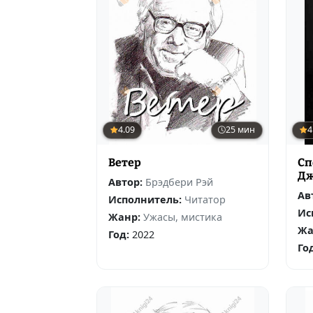
4.09
25 мин
4
Ветер
Сп
Дж
Автор:
Брэдбери Рэй
Ав
Исполнитель:
Читатор
Ис
Жанр:
Ужасы, мистика
Жа
Год:
2022
Го