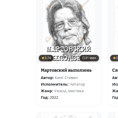
3.74
31 мин
3
Мартовский выползень
Сл
Автор:
Кинг Стивен
Ав
Исполнитель:
Читатор
Ис
Жанр:
Ужасы, мистика
Жа
Год:
2022
Го