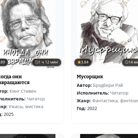
.89
1 ч 12 мин
3.84
14 м
огда они
Мусорщик
звращаются
Автор:
Брэдбери Рэй
тор:
Кинг Стивен
Исполнитель:
Читатор
полнитель:
Читатор
Жанр:
Фантастика, фэнтези
нр:
Ужасы, мистика
Год:
2022
д:
2025