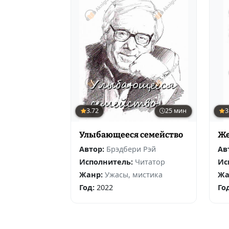
3.72
25 мин
3
Улыбающееся семейство
Же
Автор:
Брэдбери Рэй
Ав
Исполнитель:
Читатор
Ис
Жанр:
Ужасы, мистика
Жа
Год:
2022
Го