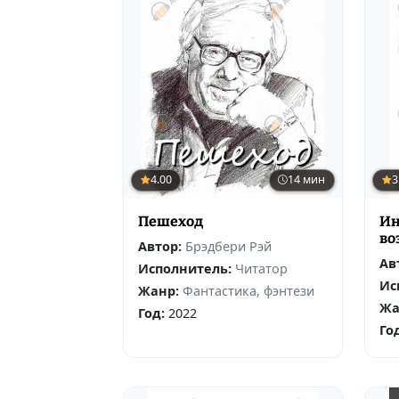
4.00
14 мин
3
Пешеход
Ин
во
Автор:
Брэдбери Рэй
Ав
Исполнитель:
Читатор
Ис
Жанр:
Фантастика, фэнтези
Жа
Год:
2022
Го