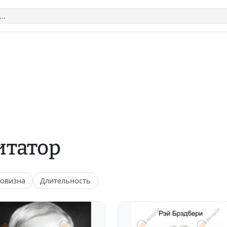
итатор
овизна
Длительность