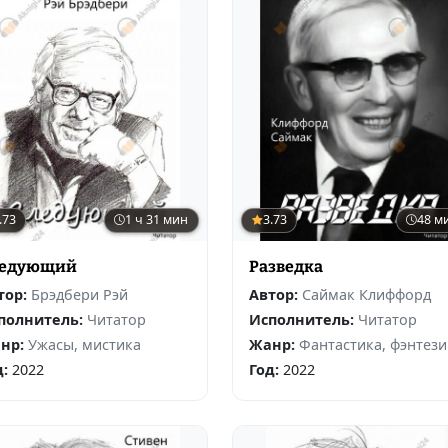
.73
1 ч 31 мин
3.73
48 м
едующий
Разведка
тор:
Брэдбери Рэй
Автор:
Саймак Клиффорд
полнитель:
Читатор
Исполнитель:
Читатор
нр:
Ужасы, мистика
Жанр:
Фантастика, фэнтези
д:
2022
Год:
2022