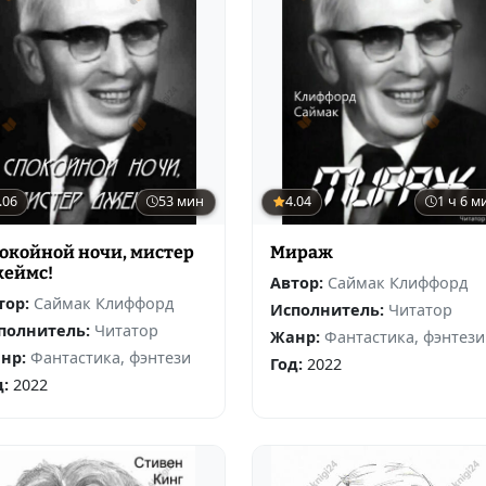
.06
53 мин
4.04
1 ч 6 м
окойной ночи, мистер
Мираж
еймс!
Автор:
Саймак Клиффорд
тор:
Саймак Клиффорд
Исполнитель:
Читатор
полнитель:
Читатор
Жанр:
Фантастика, фэнтези
нр:
Фантастика, фэнтези
Год:
2022
д:
2022