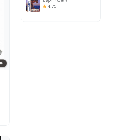
4.75
ин