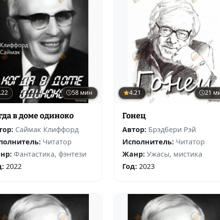
.22
58 мин
4.21
21 м
гда в доме одиноко
Гонец
тор:
Саймак Клиффорд
Автор:
Брэдбери Рэй
полнитель:
Читатор
Исполнитель:
Читатор
нр:
Фантастика, фэнтези
Жанр:
Ужасы, мистика
д:
2022
Год:
2023