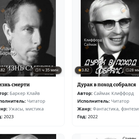
.82
1 ч 35 мин
3.82
28 м
знь смерти
Дурак в поход собрался
тор:
Баркер Клайв
Автор:
Саймак Клиффорд
полнитель:
Читатор
Исполнитель:
Читатор
нр:
Ужасы, мистика
Жанр:
Фантастика, фэнтези
д:
2023
Год:
2022