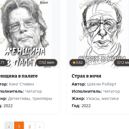
.71
52 мин
3.62
12 м
нщина в палате
Страх в ночи
тор:
Кинг Стивен
Автор:
Шекли Роберт
полнитель:
Читатор
Исполнитель:
Читатор
нр:
Детективы, триллеры
Жанр:
Ужасы, мистика
д:
2022
Год:
2022
‹
1
2
›