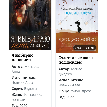
5 ч 38 мин
12 ч 18 мин
Я выбираю
Счастливые шаги
ненависть
под дождем
Автор:
Минаева
Автор:
Мойес
Анна
Джоджо
Исполнитель:
Исполнитель:
Човжик Алла
Човжик Алла
Серия:
Ведьмы
Жанр:
Роман, проза
Жанр:
Фантастика,
Год:
2022
фэнтези
Год:
2020