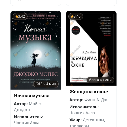
3.42
3.40
11 ч 40 мин
13 ч 4 мин
Женщина в окне
Ночная музыка
Автор:
Финн А. Дж.
Автор:
Мойес
Исполнитель:
Джоджо
Човжик Алла
Исполнитель:
Жанр:
Детективы,
Човжик Алла
триллеры