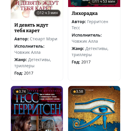
11 ч 53 мин
12 ч 3 мин
Лихорадка
Автор:
Герритсен
И девять ждут
Тесс
тебя карет
Исполнитель:
Автор:
Стюарт Мэри
Човжик Алла
Исполнитель:
Жанр:
Детективы,
Човжик Алла
триллеры
Жанр:
Детективы,
Год:
2017
триллеры
Год:
2017
3.74
3.58