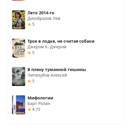
Лето 2014-го
Дикобразов Лев
5
Трое в лодке, не считая собаки
Джером К. Джером
5
В плену туманной тишины
Чипизубов Алексей
5
Мифологии
Барт Ролан
4.75