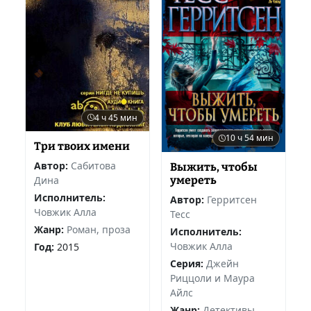
4 ч 45 мин
10 ч 54 мин
Три твоих имени
Автор:
Сабитова
Выжить, чтобы
умереть
Дина
Исполнитель:
Автор:
Герритсен
Човжик Алла
Тесс
Жанр:
Роман, проза
Исполнитель:
Човжик Алла
Год:
2015
Серия:
Джейн
Риццоли и Маура
Айлс
Жанр:
Детективы,