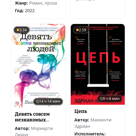
Жанр:
Роман, проза
Год:
2022
3.34
2.59
9 ч 8 мин
14 ч 14 мин
Цепь
Девять совсем
Автор:
Маккинти
незнакомых
людей
Эдриан
Автор:
Мориарти
Исполнитель:
Лиана