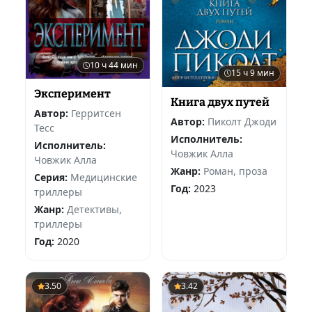
10 ч 44 мин
15 ч 9 мин
Эксперимент
Книга двух путей
Автор:
Герритсен
Автор:
Пиколт Джоди
Тесс
Исполнитель:
Исполнитель:
Човжик Алла
Човжик Алла
Жанр:
Роман, проза
Серия:
Медицинские
Год:
2023
триллеры
Жанр:
Детективы,
триллеры
Год:
2020
3.50
3.42