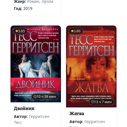
Жанр:
Роман, проза
Год:
2019
3.85
3.80
10 ч 39 мин
13 ч 7 мин
Двойник
Жатва
Автор:
Герритсен
Автор:
Герритсен
Тесс