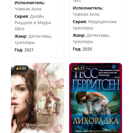
Тесс
Исполнитель:
Исполнитель:
Човжик Алла
Човжик Алла
Серия:
Джейн
Серия:
Медицинские
Риццоли и Маура
триллеры
Айлз
Жанр:
Детективы,
Жанр:
Детективы,
триллеры
триллеры
Год:
2020
Год:
2021
3.80
3.77