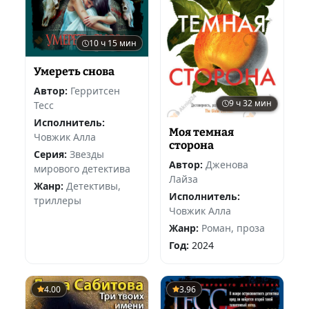
10 ч 15 мин
Умереть снова
Автор:
Герритсен
9 ч 32 мин
Тесс
Исполнитель:
Моя темная
Човжик Алла
сторона
Серия:
Звезды
Автор:
Дженова
мирового детектива
Лайза
Жанр:
Детективы,
Исполнитель:
триллеры
Човжик Алла
Жанр:
Роман, проза
Год:
2024
4.00
3.96