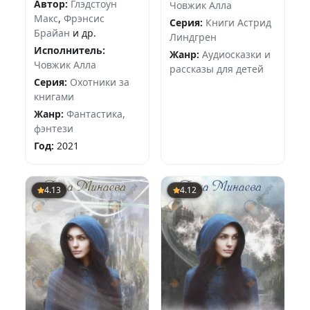
Автор:
Глэдстоун
Човжик Алла
Макс
,
Фрэнсис
Серия:
Книги Астрид
Брайан
и др.
Линдгрен
Исполнитель:
Жанр:
Аудиосказки и
Човжик Алла
рассказы для детей
Серия:
Охотники за
книгами
Жанр:
Фантастика,
фэнтези
Год:
2021
4.13
4.12