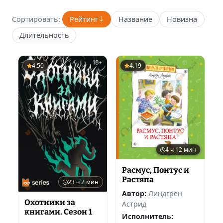
Сортировать:
Рейтинг
Название
Новизна
Длительность
4.50
4.19
4 ч 12 мин
Расмус, Понтус и
Растяпа
23 ч 2 мин
Автор:
Линдгрен
Охотники за
Астрид
книгами. Сезон 1
Исполнитель: