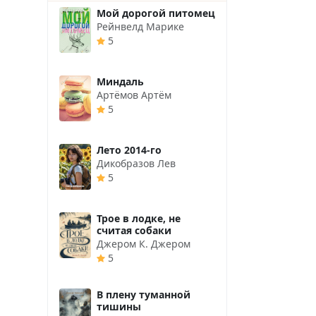
Мой дорогой питомец
Рейнвелд Марике
5
Миндаль
Артёмов Артём
5
Лето 2014-го
Дикобразов Лев
5
Трое в лодке, не
считая собаки
Джером К. Джером
5
В плену туманной
тишины