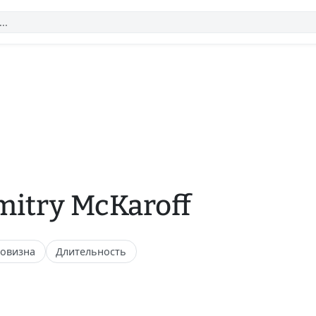
itry McKaroff
овизна
Длительность