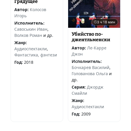
Грядущее
Автор:
Колосов
Игорь
3 ч 18 мин
Исполнитель:
Савоськин Иван
,
Убийство по-
Волков Роман
и др.
джентльменски
Жанр:
Автор:
Ле-Карре
Аудиоспектакли
,
Джон
Фантастика, фэнтези
Исполнитель:
Год:
2018
Бочкарев Василий
,
Голованова Ольга
и
др.
Серия:
Джордж
Смайли
Жанр:
Аудиоспектакли
Год:
2009