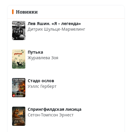
Новинки
Лев Яшин. «Я – легенда»
Дитрих Шульце-Мармелинг
Путька
Журавлева Зоя
Стадо ослов
Уэллс Герберт
Спрингфилдская лисица
Сетон-Томпсон Эрнест