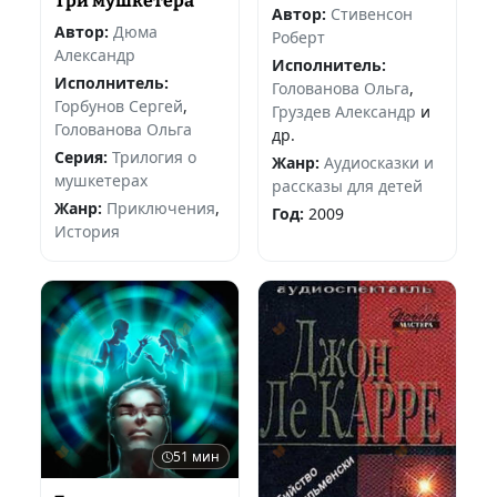
Три мушкетера
Автор:
Стивенсон
Автор:
Дюма
Роберт
Александр
Исполнитель:
Исполнитель:
Голованова Ольга
,
Горбунов Сергей
,
Груздев Александр
и
Голованова Ольга
др.
Серия:
Трилогия о
Жанр:
Аудиосказки и
мушкетерах
рассказы для детей
Жанр:
Приключения
,
Год:
2009
История
51 мин