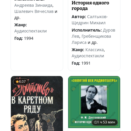
История одного
Андреева Зинаида
,
города
Шалевич Вячеслав
и
Автор:
Салтыков-
др.
Щедрин Михаил
Жанр:
Исполнитель:
Дуров
Аудиоспектакли
Лев
,
Гребенщикова
Год:
1994
Лариса
и др.
Жанр:
Классика
,
Аудиоспектакли
Год:
1991
4.07
1 ч 53 мин