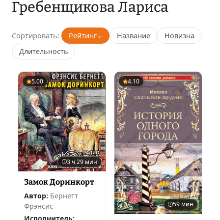
Гребенщикова Лариса
Сортировать:
Рейтинг
Название
Новизна
Длительность
5.00
4.10
3 ч 29 мин
Замок Доринкорт
Автор:
Бернетт
59 мин
Фрэнсис
Исполнитель: