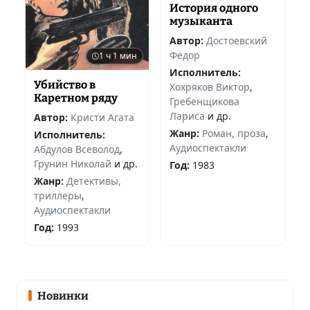
История одного
музыканта
Автор:
Достоевский
Федор
1 ч 1 мин
Исполнитель:
Убийство в
Хохряков Виктор
,
Каретном ряду
Гребенщикова
Лариса
и др.
Автор:
Кристи Агата
Жанр:
Роман, проза
,
Исполнитель:
Аудиоспектакли
Абдулов Всеволод
,
Грунин Николай
и др.
Год:
1983
Жанр:
Детективы,
триллеры
,
Аудиоспектакли
Год:
1993
Новинки