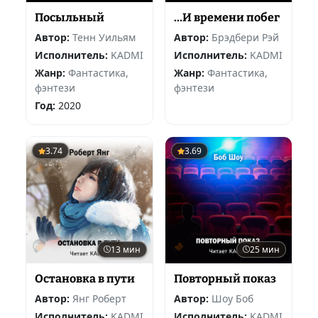
Посыльный
…И времени побег
Автор:
Тенн Уильям
Автор:
Брэдбери Рэй
Исполнитель:
KADMI
Исполнитель:
KADMI
Жанр:
Фантастика,
Жанр:
Фантастика,
фэнтези
фэнтези
Год:
2020
3.74
3.69
13 мин
25 мин
Остановка в пути
Повторный показ
Автор:
Янг Роберт
Автор:
Шоу Боб
Исполнитель:
KADMI
Исполнитель:
KADMI