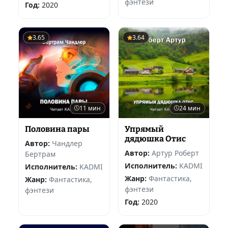
фэнтези
Год:
2020
3.65
3.64
11 мин
24 мин
Половина пары
Упрямый
дядюшка Отис
Автор:
Чандлер
Автор:
Артур Роберт
Бертрам
Исполнитель:
KADMI
Исполнитель:
KADMI
Жанр:
Фантастика,
Жанр:
Фантастика,
фэнтези
фэнтези
Год:
2020