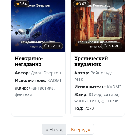
3.64
3.63
13 мин
19 мин
Нежданно-
Хронический
негаданно
неудачник
Автор:
Джон Эзертон
Автор:
Рейнольдс
Мак
Исполнитель:
KADMI
Исполнитель:
KADMI
Жанр:
Фантастика,
фэнтези
Жанр:
Юмор, сатира
,
Фантастика, фэнтези
Год:
2022
« Назад
Вперед »