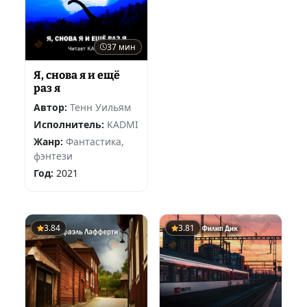
37 мин
Я, снова я и ещё
раз я
Автор:
Тенн Уильям
Исполнитель:
KADMI
Жанр:
Фантастика,
фэнтези
Год:
2021
3.84
3.81