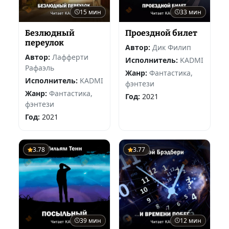
15 мин
33 мин
Безлюдный
Проездной билет
переулок
Автор:
Дик Филип
Автор:
Лафферти
Исполнитель:
KADMI
Рафаэль
Жанр:
Фантастика,
Исполнитель:
KADMI
фэнтези
Жанр:
Фантастика,
Год:
2021
фэнтези
Год:
2021
3.78
3.77
39 мин
12 мин