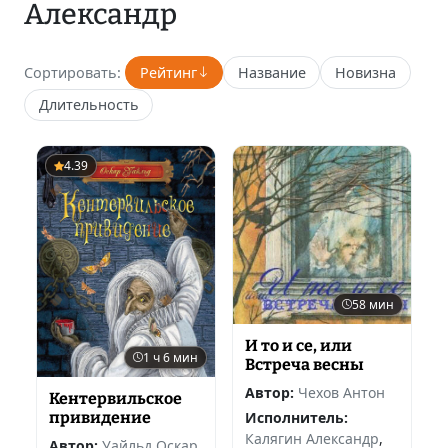
Александр
Сортировать:
Рейтинг
Название
Новизна
Длительность
4.39
58 мин
И то и се, или
1 ч 6 мин
Встреча весны
Автор:
Чехов Антон
Кентервильское
привидение
Исполнитель:
Калягин Александр
,
Автор:
Уайльд Оскар