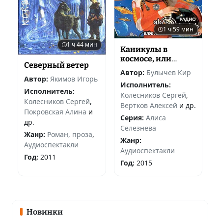
1 ч 59 мин
1 ч 44 мин
Каникулы в
космосе, или
Северный ветер
Планета Пять-
Автор:
Булычев Кир
Четыре
Автор:
Якимов Игорь
Исполнитель:
Исполнитель:
Колесников Сергей
,
Колесников Сергей
,
Вертков Алексей
и др.
Покровская Алина
и
Серия:
Алиса
др.
Селезнева
Жанр:
Роман, проза
,
Жанр:
Аудиоспектакли
Аудиоспектакли
Год:
2011
Год:
2015
Новинки