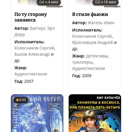
4 ч 4 мин
3 ч 16 мин
По ту сторону
В стиле фьюжн
занавеса
Автор:
Жагель Иван
Автор:
Биггерс Эрл
Исполнитель:
Дерр
Колесников Сергей
,
Исполнитель:
Ярославцев Андрей
и
Колесников Сергей
,
др.
Быков Александр
и
Жанр:
Детективы,
др.
триллеры
,
Жанр:
Аудиоспектакли
Аудиоспектакли
Год:
2009
Год:
2007
3.00