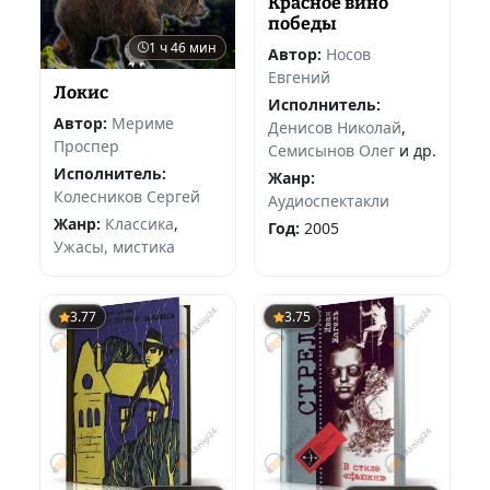
Красное вино
победы
1 ч 46 мин
Автор:
Носов
Евгений
Локис
Исполнитель:
Автор:
Мериме
Денисов Николай
,
Проспер
Семисынов Олег
и др.
Исполнитель:
Жанр:
Колесников Сергей
Аудиоспектакли
Жанр:
Классика
,
Год:
2005
Ужасы, мистика
3.77
3.75