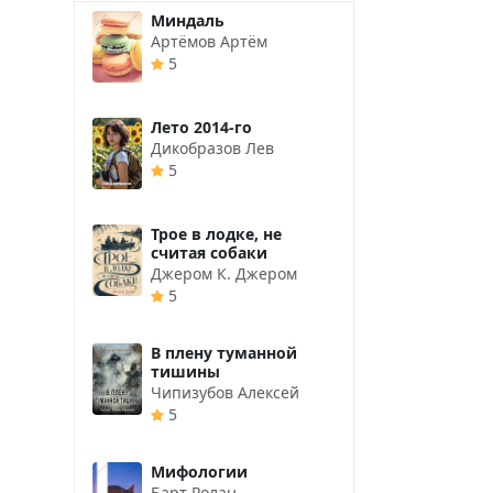
Миндаль
Артёмов Артём
5
Лето 2014-го
Дикобразов Лев
5
Трое в лодке, не
считая собаки
Джером К. Джером
5
В плену туманной
тишины
Чипизубов Алексей
5
Мифологии
Барт Ролан