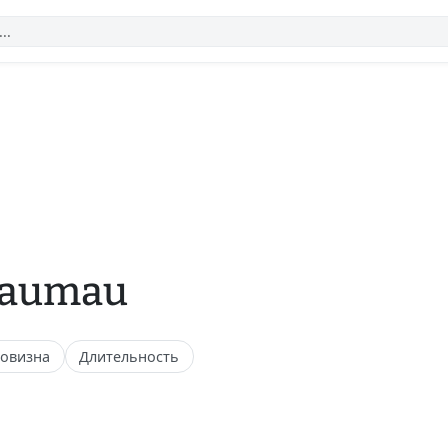
maumau
овизна
Длительность