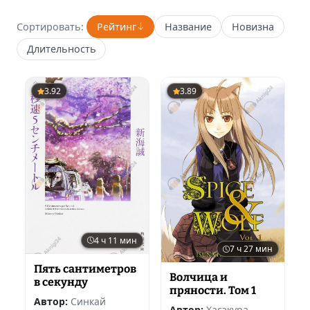
Сортировать:
Рейтинг
Название
Новизна
Длительность
3.92
3.89
4 ч 11 мин
7 ч 27 мин
Пять сантиметров
Волчица и
в секунду
пряности. Том 1
Автор:
Синкай
Автор:
Хасэкура