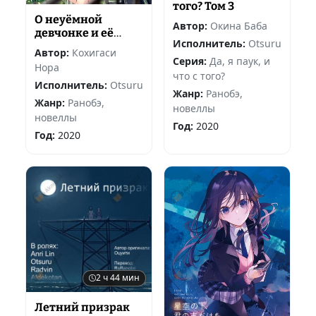
того? Том 3
О неуёмной
Автор:
Окина Баба
девчонке и её
Исполнитель:
Otsuru
постоянном
Автор:
Кохигаси
соперничестве со
Серия:
Да, я паук, и
Нора
мной,
что с того?
Исполнитель:
Otsuru
перерождённым
Жанр:
Ранобэ,
Жанр:
Ранобэ,
новеллы
новеллы
Год:
2020
Год:
2020
2 ч 44 мин
Летний призрак