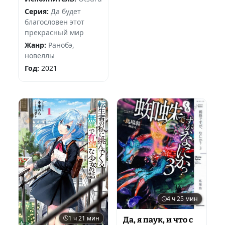
Серия:
Да будет
благословен этот
прекрасный мир
Жанр:
Ранобэ,
новеллы
Год:
2021
4 ч 25 мин
1 ч 21 мин
Да, я паук, и что с