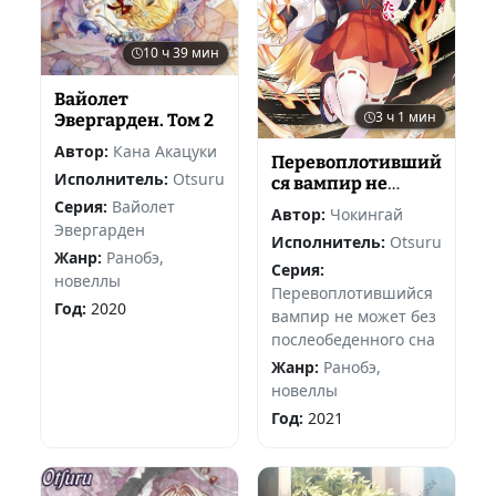
10 ч 39 мин
Вайолет
3 ч 1 мин
Эвергарден. Том 2
Автор:
Кана Акацуки
Перевоплотивший
Исполнитель:
Otsuru
ся вампир не
может без
Серия:
Вайолет
Автор:
Чокингай
послеобеденного
Эвергарден
Исполнитель:
Otsuru
сна 2
Жанр:
Ранобэ,
Серия:
новеллы
Перевоплотившийся
Год:
2020
вампир не может без
послеобеденного сна
Жанр:
Ранобэ,
новеллы
Год:
2021