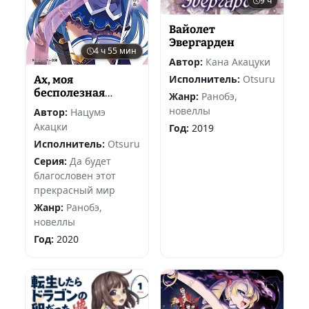
9 ч
Вайолет
Эвергарден
4 ч 55 мин
Автор:
Кана Акацуки
Исполнитель:
Otsuru
Ах, моя
бесполезная
Жанр:
Ранобэ,
богиня!
новеллы
Автор:
Нацумэ
Акацки
Год:
2019
Исполнитель:
Otsuru
Серия:
Да будет
благословен этот
прекрасный мир
Жанр:
Ранобэ,
новеллы
Год:
2020