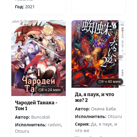
Год:
2021
9 ч 40 мин
8 ч 24 мин
Да, я паук, и что
же? 2
Чародей Танака -
Том 1
Автор:
Окина Баба
Исполнитель:
Otsuru
Автор:
Buncololi
Серия:
Да, я паук, и
Исполнитель:
radvin
,
что же
Otsuru