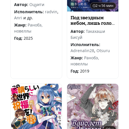
Автор:
Оцуити
2 ч 56 мин
Исполнитель:
radvin
,
Под звездным
Anri
и др.
небом, лишь голос
Жанр:
Ранобэ,
твой храню
новеллы
Автор:
Такахаши
Бисуй
Год:
2025
Исполнитель:
Adrenalin28
,
Otsuru
Жанр:
Ранобэ,
новеллы
Год:
2019