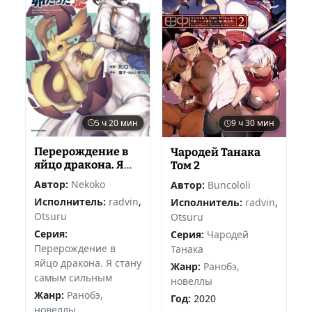
5 ч 20 мин
9 ч 30 мин
Перерождение в
Чародей Танака
яйцо дракона. Я
Том 2
стану самым
Автор:
Nekoko
Автор:
Buncololi
сильным. Том 1
Исполнитель:
radvin
,
Исполнитель:
radvin
,
Otsuru
Otsuru
Серия:
Серия:
Чародей
Перерождение в
Танака
яйцо дракона. Я стану
Жанр:
Ранобэ,
самым сильным
новеллы
Жанр:
Ранобэ,
Год:
2020
новеллы