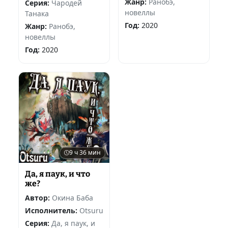
Жанр:
Ранобэ,
Серия:
Чародей
новеллы
Танака
Год:
2020
Жанр:
Ранобэ,
новеллы
Год:
2020
9 ч 36 мин
Да, я паук, и что
же?
Автор:
Окина Баба
Исполнитель:
Otsuru
Серия:
Да, я паук, и