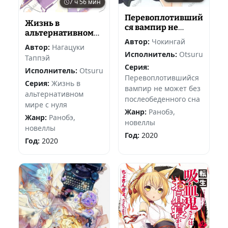
7 ч 56 мин
Перевоплотивший
Жизнь в
ся вампир не
альтернативном
может без
Автор:
Чокингай
мире с нуля
послеобеденного
Автор:
Нагацуки
Исполнитель:
Otsuru
сна
Таппэй
Серия:
Исполнитель:
Otsuru
Перевоплотившийся
Серия:
Жизнь в
вампир не может без
альтернативном
послеобеденного сна
мире с нуля
Жанр:
Ранобэ,
Жанр:
Ранобэ,
новеллы
новеллы
Год:
2020
Год:
2020