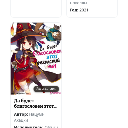
новеллы
Год:
2021
4 ч 42 мин
Да будет
благословен этот
прекрасный мир!
Автор:
Нацумэ
2
Акацки
Исполнитель:
Otsuru