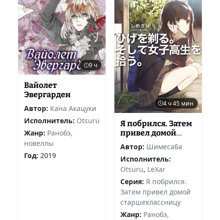
9 ч
Вайолет
Эвергарден
4 ч 45 мин
Автор:
Кана Акацуки
Исполнитель:
Otsuru
Я побрился. Затем
привел домой
Жанр:
Ранобэ,
старшеклассницу
новеллы
Автор:
Шимесаба
1
Год:
2019
Исполнитель:
Otsuru
,
LeXar
Серия:
Я побрился.
Затем привел домой
старшеклассницу
Жанр:
Ранобэ,