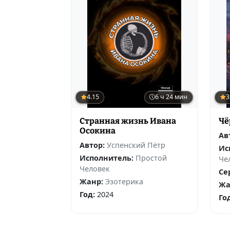
4.15
6 ч 24 мин
3
Странная жизнь Ивана
Чё
Осокина
Ав
Автор:
Успенский Пётр
Ис
Исполнитель:
Простой
Че
Человек
Се
Жанр:
Эзотерика
Жа
Год:
2024
Го