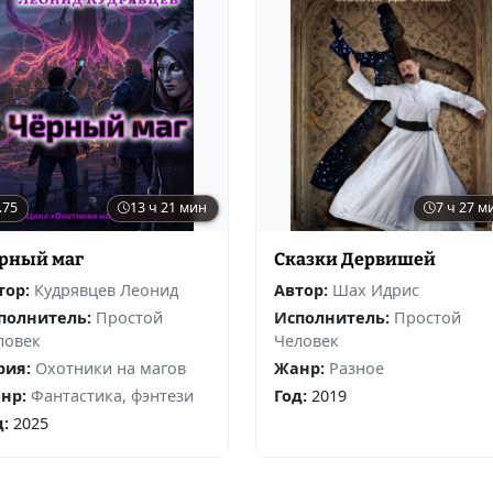
.75
13 ч 21 мин
7 ч 27 м
рный маг
Сказки Дервишей
тор:
Кудрявцев Леонид
Автор:
Шах Идрис
полнитель:
Простой
Исполнитель:
Простой
ловек
Человек
рия:
Охотники на магов
Жанр:
Разное
нр:
Фантастика, фэнтези
Год:
2019
д:
2025