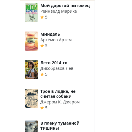
Мой дорогой питомец
Рейнвелд Марике
5
Миндаль
Артёмов Артём
5
Лето 2014-го
Дикобразов Лев
5
Трое в лодке, не
считая собаки
Джером К. Джером
5
В плену туманной
тишины