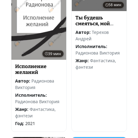
58 мин
Ты будешь
смеяться, мой
князь (Шипы и
Автор:
Терехов
розы)
Андрей
Исполнитель:
Радионова Виктория
39 мин
Жанр:
Фантастика,
Исполнение
фэнтези
желаний
Автор:
Радионова
Виктория
Исполнитель:
Радионова Виктория
Жанр:
Фантастика,
фэнтези
Год:
2021