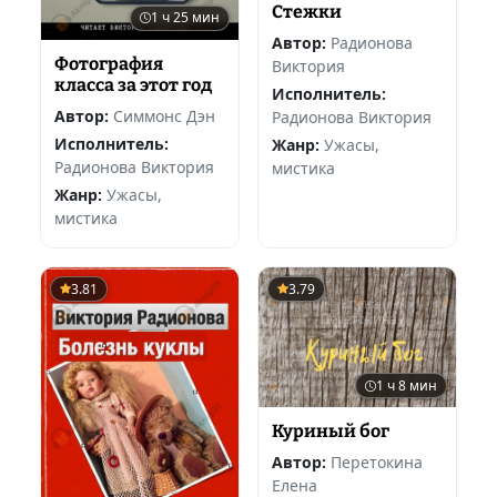
Стежки
1 ч 25 мин
Автор:
Радионова
Фотография
Виктория
класса за этот год
Исполнитель:
Автор:
Симмонс Дэн
Радионова Виктория
Исполнитель:
Жанр:
Ужасы,
Радионова Виктория
мистика
Жанр:
Ужасы,
мистика
3.81
3.79
1 ч 8 мин
Куриный бог
Автор:
Перетокина
Елена