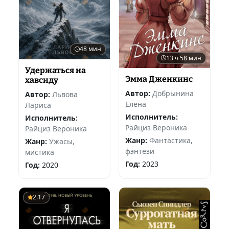
48 мин
13 ч 58 мин
Удержаться на
Эмма Дженкинс
хавсиду
Автор:
Добрынина
Автор:
Львова
Елена
Лариса
Исполнитель:
Исполнитель:
Райциз Вероника
Райциз Вероника
Жанр:
Фантастика,
Жанр:
Ужасы,
фэнтези
мистика
Год:
2023
Год:
2020
2.17