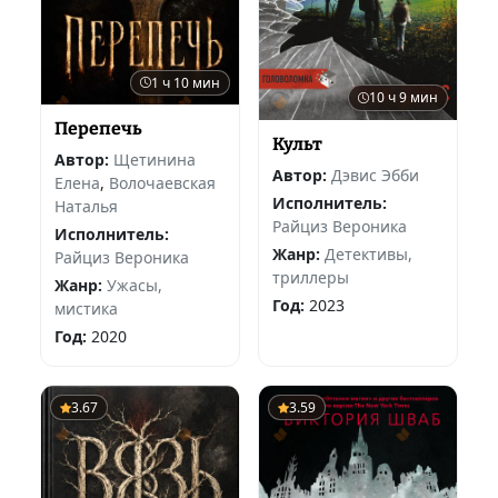
1 ч 10 мин
10 ч 9 мин
Перепечь
Культ
Автор:
Щетинина
Автор:
Дэвис Эбби
Елена
,
Волочаевская
Исполнитель:
Наталья
Райциз Вероника
Исполнитель:
Жанр:
Детективы,
Райциз Вероника
триллеры
Жанр:
Ужасы,
Год:
2023
мистика
Год:
2020
3.67
3.59