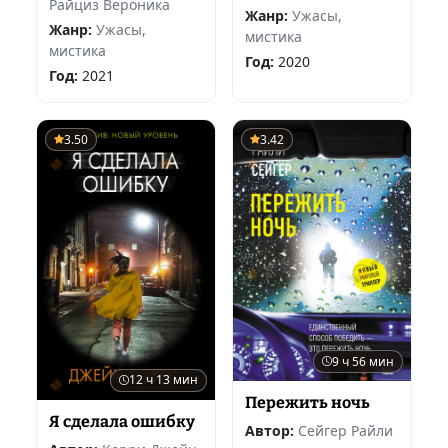
Райциз Вероника
Жанр:
Ужасы,
Жанр:
Ужасы,
мистика
мистика
Год:
2020
Год:
2021
3.50
3.42
9 ч 56 мин
12 ч 13 мин
Пережить ночь
Я сделала ошибку
Автор:
Сейгер Райли