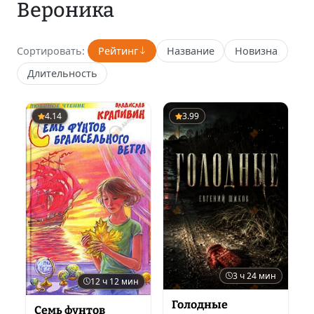
Вероника
Сортировать:
Рейтинг
Название
Новизна
Длительность
4.14
3.99
3 ч 24 мин
12 ч 12 мин
Голодные
Семь фунтов