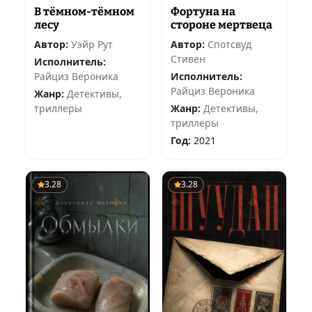
В тёмном-тёмном
Фортуна на
лесу
стороне мертвеца
Автор:
Уэйр Рут
Автор:
Спотсвуд
Стивен
Исполнитель:
Райциз Вероника
Исполнитель:
Райциз Вероника
Жанр:
Детективы,
триллеры
Жанр:
Детективы,
триллеры
Год:
2021
3.28
3.28