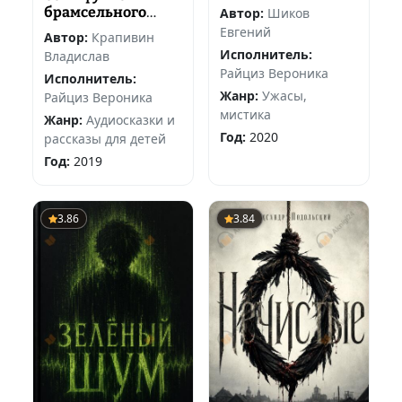
брамсельного
Автор:
Шиков
ветра
Евгений
Автор:
Крапивин
Исполнитель:
Владислав
Райциз Вероника
Исполнитель:
Жанр:
Ужасы,
Райциз Вероника
мистика
Жанр:
Аудиосказки и
Год:
2020
рассказы для детей
Год:
2019
3.86
3.84