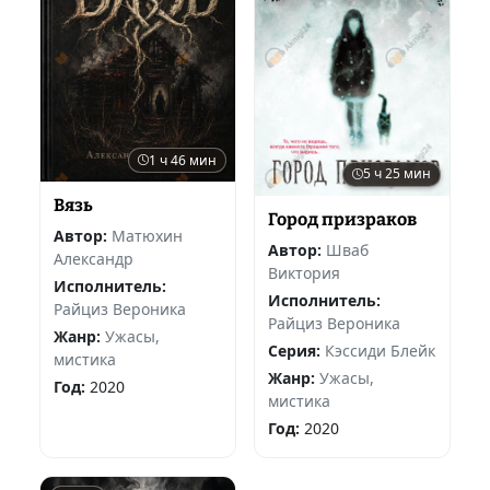
1 ч 46 мин
5 ч 25 мин
Вязь
Город призраков
Автор:
Матюхин
Автор:
Шваб
Александр
Виктория
Исполнитель:
Исполнитель:
Райциз Вероника
Райциз Вероника
Жанр:
Ужасы,
Серия:
Кэссиди Блейк
мистика
Жанр:
Ужасы,
Год:
2020
мистика
Год:
2020