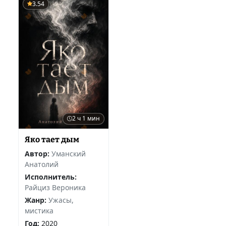
3.54
2 ч 1 мин
Яко тает дым
Автор:
Уманский
Анатолий
Исполнитель:
Райциз Вероника
Жанр:
Ужасы,
мистика
Год:
2020