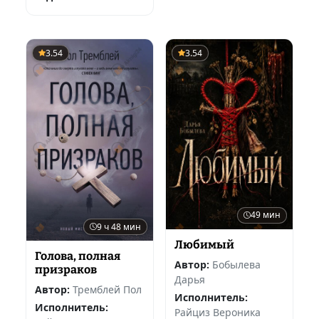
3.54
3.54
49 мин
9 ч 48 мин
Любимый
Голова, полная
Автор:
Бобылева
призраков
Дарья
Автор:
Тремблей Пол
Исполнитель:
Исполнитель:
Райциз Вероника