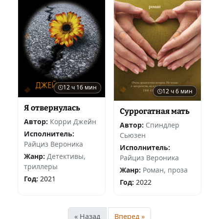
12 ч 16 мин
12 ч 6 мин
Я отвернулась
Суррогатная мать
Автор:
Корри Джейн
Автор:
Спиндлер
Исполнитель:
Сьюзен
Райциз Вероника
Исполнитель:
Жанр:
Детективы,
Райциз Вероника
триллеры
Жанр:
Роман, проза
Год:
2021
Год:
2022
« Назад
Вперед »