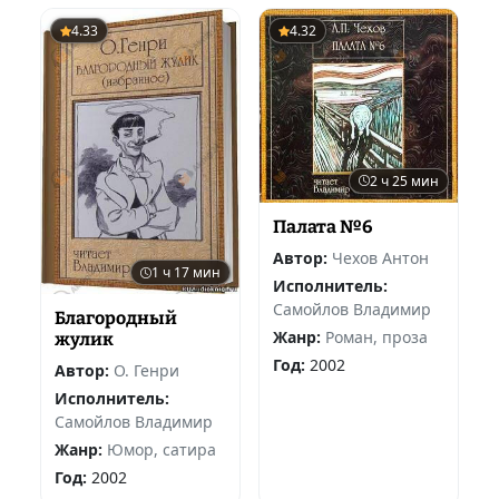
4.33
4.32
2 ч 25 мин
Палата №6
Автор:
Чехов Антон
1 ч 17 мин
Исполнитель:
Самойлов Владимир
Благородный
Жанр:
Роман, проза
жулик
Год:
2002
Автор:
О. Генри
Исполнитель:
Самойлов Владимир
Жанр:
Юмор, сатира
Год:
2002