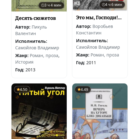
4 ч 6 мин
3 ч 4 мин
Это мы, Господи!…
Десять сюжетов
Автор:
Воробьев
Автор:
Пикуль
Константин
Валентин
Исполнитель:
Исполнитель:
Самойлов Владимир
Самойлов Владимир
Жанр:
Роман, проза
Жанр:
Роман, проза
,
История
Год:
2011
Год:
2013
4.50
4.49