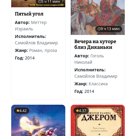
5 ч 11 мин
Пятый угол
Автор:
Меттер
Израиль
9 ч 13 мин
Исполнитель:
Вечера на хуторе
Самойлов Владимир
близ Диканьки
Жанр:
Роман, проза
Автор:
Гоголь
Год:
2014
Николай
Исполнитель:
Самойлов Владимир
Жанр:
Классика
Год:
2014
4.42
4.37