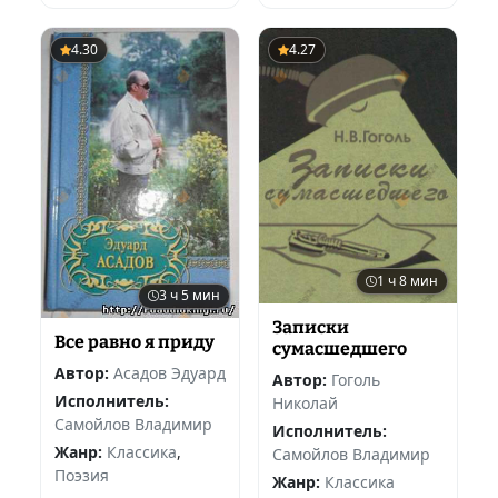
4.30
4.27
1 ч 8 мин
3 ч 5 мин
Записки
Все равно я приду
сумасшедшего
Автор:
Асадов Эдуард
Автор:
Гоголь
Исполнитель:
Николай
Самойлов Владимир
Исполнитель:
Жанр:
Классика
,
Самойлов Владимир
Поэзия
Жанр:
Классика