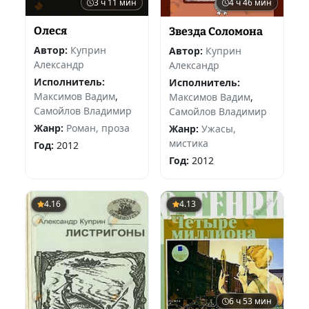
3 ч 11 мин
4 ч 46 мин
Олеся
Звезда Соломона
Автор:
Куприн
Автор:
Куприн
Александр
Александр
Исполнитель:
Исполнитель:
Максимов Вадим
,
Максимов Вадим
,
Самойлов Владимир
Самойлов Владимир
Жанр:
Роман, проза
Жанр:
Ужасы,
мистика
Год:
2012
Год:
2012
4.16
4.13
6 ч 53 мин