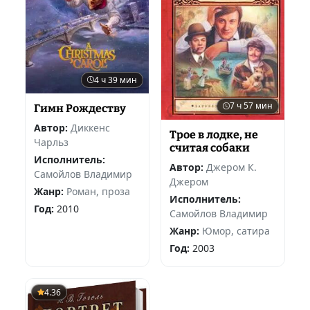
4 ч 39 мин
7 ч 57 мин
Гимн Рождеству
Автор:
Диккенс
Трое в лодке, не
Чарльз
считая собаки
Исполнитель:
Автор:
Джером К.
Самойлов Владимир
Джером
Жанр:
Роман, проза
Исполнитель:
Год:
2010
Самойлов Владимир
Жанр:
Юмор, сатира
Год:
2003
4.36