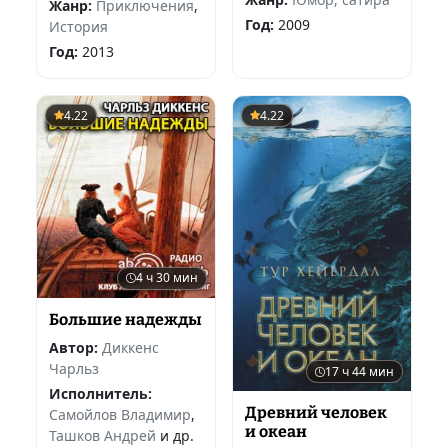
Жанр:
Приключения
,
Год:
2009
История
Год:
2013
4.22
4.22
4 ч 30 мин
Большие надежды
Автор:
Диккенс
Чарльз
17 ч 44 мин
Исполнитель:
Древний человек
Самойлов Владимир
,
и океан
Ташков Андрей
и др.