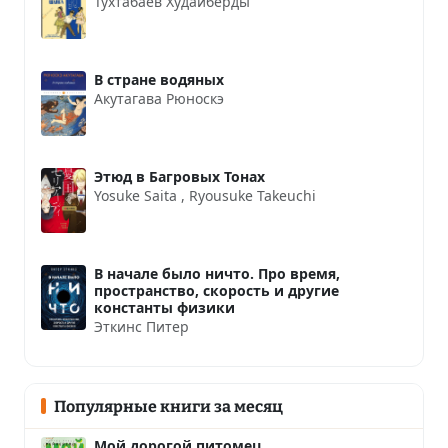
Тухтабаев Худайберды
В стране водяных
Акутагава Рюноскэ
Этюд в Багровых Тонах
Yosuke Saita
,
Ryousuke Takeuchi
В начале было ничто. Про время,
пространство, скорость и другие
константы физики
Эткинс Питер
Популярные книги за месяц
Мой дорогой питомец