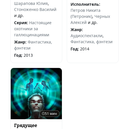
Шарапова Юлия
,
Исполнитель:
Стоноженко Василий
Петров Никита
и др.
(Петроник)
,
Черных
Алексей
и др.
Серия:
Настоящие
охотники за
Жанр:
галлюцинациями
Аудиоспектакли
,
Фантастика, фэнтези
Жанр:
Фантастика,
фэнтези
Год:
2014
Год:
2013
51 мин
Грядущее