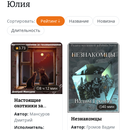
Юлия
Сортировать:
Рейтинг
Название
Новизна
Длительность
3.73
8 ч 12 мин
Настоящие
охотники за
40 мин
галлюцинациями
Автор:
Мансуров
Незнакомцы
Дмитрий
Автор:
Громов Вадим
Исполнитель: