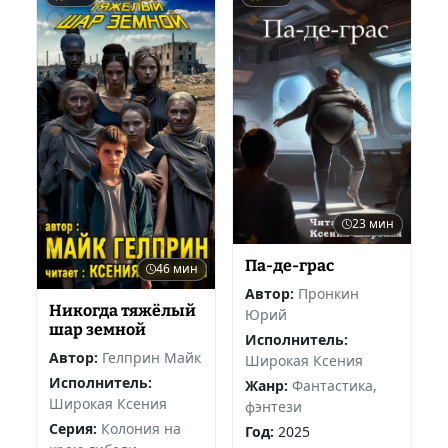
23 мин
Па-де-грас
46 мин
Автор:
Пронкин
Никогда тяжёлый
Юрий
шар земной
Исполнитель:
Автор:
Гелприн Майк
Широкая Ксения
Исполнитель:
Жанр:
Фантастика,
Широкая Ксения
фэнтези
Серия:
Колония на
Год:
2025