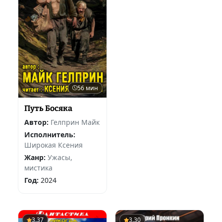
56 мин
Путь Босяка
Автор:
Гелприн Майк
Исполнитель:
Широкая Ксения
Жанр:
Ужасы,
мистика
Год:
2024
3.37
3.30