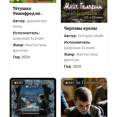
Тётушка
Уинифред не
1 ч 50 мин
желает стареть
Автор:
Дашевская
Анна
Чертовы куклы
Исполнитель:
Автор:
Гелприн Майк
Широкая Ксения
Исполнитель:
Жанр:
Фантастика,
Широкая Ксения
фэнтези
Жанр:
Фантастика,
Год:
2024
фэнтези
Год:
2024
3.81
3.61