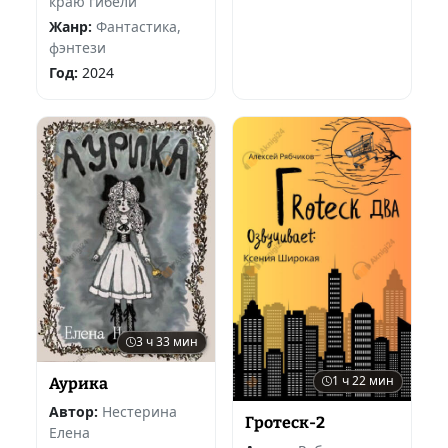
краю гибели
Жанр:
Фантастика,
фэнтези
Год:
2024
3 ч 33 мин
1 ч 22 мин
Аурика
Автор:
Нестерина
Гротеск-2
Елена