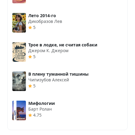
Лето 2014-го
Дикобразов Лев
5
Трое в лодке, не считая собаки
Джером К. Джером
5
В плену туманной тишины
Чипизубов Алексей
5
Мифологии
Барт Ролан
4.75