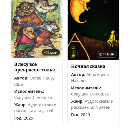
9 мин
11 мин
В лесу все
Ночная сказка
прекрасно, только
Автор:
Абрамцева
портные плохие
Автор:
Октав Панку-
Наталья
Яшь
Исполнитель:
Исполнитель:
Совушка Сонюшка
Совушка Сонюшка
Жанр:
Аудиосказки и
Жанр:
Аудиосказки и
рассказы для детей
рассказы для детей
Год:
2025
Год:
2025