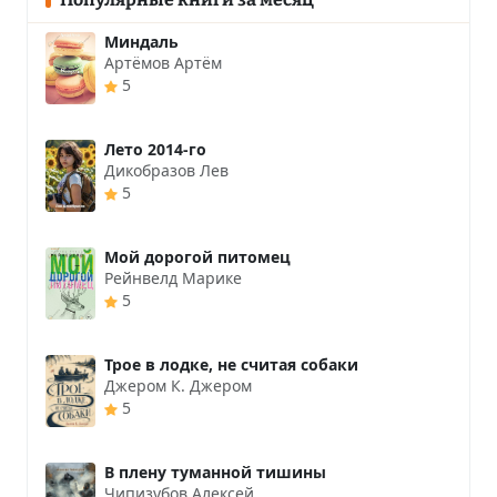
Миндаль
Артёмов Артём
5
Лето 2014-го
Дикобразов Лев
5
Мой дорогой питомец
Рейнвелд Марике
5
Трое в лодке, не считая собаки
Джером К. Джером
5
В плену туманной тишины
Чипизубов Алексей