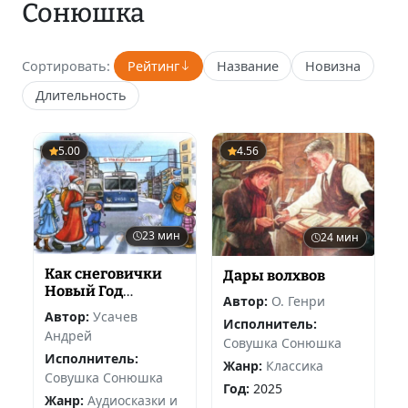
Сонюшка
Сортировать:
Рейтинг
Название
Новизна
Длительность
5.00
4.56
23 мин
24 мин
Как снеговички
Дары волхвов
Новый Год
Автор:
О. Генри
встречали
Автор:
Усачев
Исполнитель:
Андрей
Совушка Сонюшка
Исполнитель:
Жанр:
Классика
Совушка Сонюшка
Год:
2025
Жанр:
Аудиосказки и