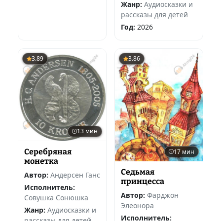
Жанр:
Аудиосказки и
рассказы для детей
Год:
2026
3.89
3.86
13 мин
Серебряная
17 мин
монетка
Седьмая
Автор:
Андерсен Ганс
принцесса
Исполнитель:
Автор:
Фарджон
Совушка Сонюшка
Элеонора
Жанр:
Аудиосказки и
Исполнитель:
рассказы для детей