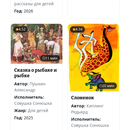
рассказы для детей
Год:
2026
4.52
4.34
11 мин
Сказка о рыбаке и
рыбке
Автор:
Пушкин
20 мин
Александр
Исполнитель:
Слоненок
Совушка Сонюшка
Автор:
Киплинг
Жанр:
Для детей
Редьярд
Год:
2025
Исполнитель:
Совушка Сонюшка