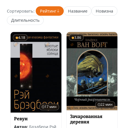
Сортировать:
Рейтинг
Название
Новизна
Длительность
4.18
3.86
22 мин
17 мин
Зачарованная
Ревун
деревня
Автор:
Брэдбери Рэй