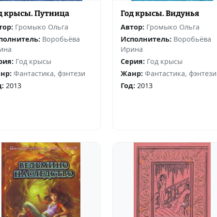
д крысы. Путница
Год крысы. Видунья
тор:
Громыко Ольга
Автор:
Громыко Ольга
полнитель:
Воробьёва
Исполнитель:
Воробьёва
ина
Ирина
рия:
Год крысы
Серия:
Год крысы
нр:
Фантастика, фэнтези
Жанр:
Фантастика, фэнтези
д:
2013
Год:
2013