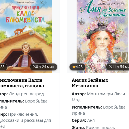
.35
8 ч 24 мин
4.28
11 ч 54 м
иключения Калле
Аня из Зелёных
юмквиста, сыщика
Мезонинов
тор:
Линдгрен Астрид
Автор:
Монтгомери Люси
Мод
полнитель:
Воробьёва
ина
Исполнитель:
Воробьёва
Ирина
нр:
Приключения
,
диосказки и рассказы для
Серия:
Аня
тей
Жанр:
Роман, проза
,