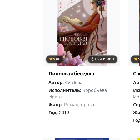
5.00
13 ч 6 мин
5
Пионовая беседка
Св
Автор:
Си Лиза
Ав
Исполнитель:
Воробьёва
Ис
Ирина
Ир
Жанр:
Роман, проза
Се
Год:
2019
Жа
Го