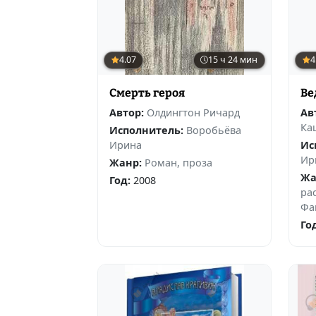
4.07
15 ч 24 мин
4
Смерть героя
Ве
Автор:
Олдингтон Ричард
Ав
Ка
Исполнитель:
Воробьёва
Ирина
Ис
Ир
Жанр:
Роман, проза
Жа
Год:
2008
ра
Фа
Го