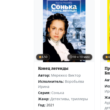
4.50
18 ч 10 мин
4
Конец легенды
Пр
Бл
Автор:
Мережко Виктор
Ав
Исполнитель:
Воробьёва
Ис
Ирина
Ир
Серия:
Сонька
Жа
Жанр:
Детективы, триллеры
Ау
Год:
2021
де