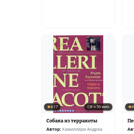
4.17
8 ч 50 мин
4
Собака из терракоты
Пе
Автор:
Камиллери Андреа
Ав