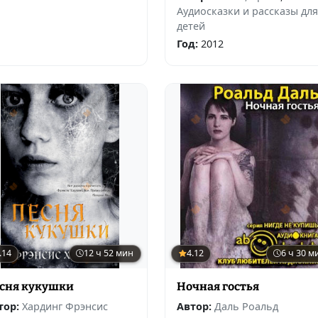
Аудиосказки и рассказы для
детей
Год:
2012
.14
12 ч 52 мин
4.12
6 ч 30 м
сня кукушки
Ночная гостья
тор:
Хардинг Фрэнсис
Автор:
Даль Роальд