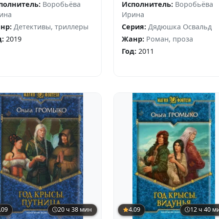
полнитель:
Воробьёва
Исполнитель:
Воробьёва
ина
Ирина
нр:
Детективы, триллеры
Серия:
Дядюшка Освальд
д:
2019
Жанр:
Роман, проза
Год:
2011
.09
20 ч 38 мин
4.09
12 ч 40 м