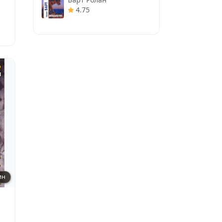
4.75
ин