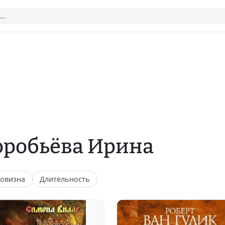
оробьёва Ирина
овизна
Длительность