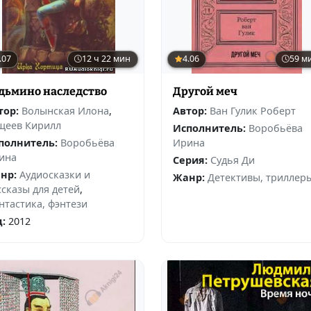
.07
12 ч 22 мин
4.06
59 м
дьмино наследство
Другой меч
тор:
Волынская Илона
,
Автор:
Ван Гулик Роберт
щеев Кирилл
Исполнитель:
Воробьёва
полнитель:
Воробьёва
Ирина
ина
Серия:
Судья Ди
нр:
Аудиосказки и
Жанр:
Детективы, триллер
ссказы для детей
,
нтастика, фэнтези
д:
2012