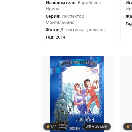
Исполнитель:
Воробьёва
Ис
Ирина
Ир
Серия:
Инспектор
Жа
Монтальбано
Го
Жанр:
Детективы, триллеры
Год:
2014
4.11
9 ч 38 мин
4