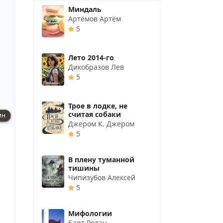
Миндаль
Артёмов Артём
5
Лето 2014-го
Дикобразов Лев
5
Трое в лодке, не
считая собаки
ин
Джером К. Джером
5
В плену туманной
тишины
Чипизубов Алексей
5
Мифологии
Барт Ролан