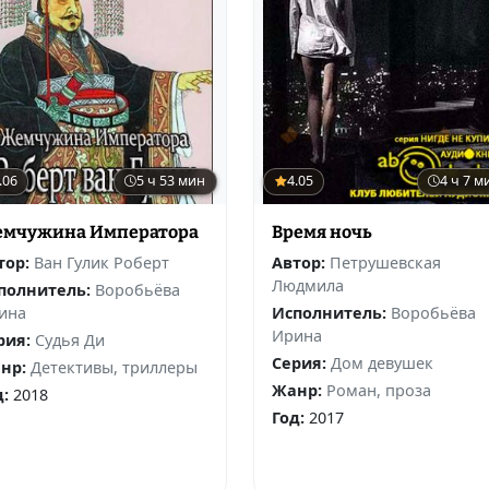
.06
5 ч 53 мин
4.05
4 ч 7 м
мчужина Императора
Время ночь
тор:
Ван Гулик Роберт
Автор:
Петрушевская
Людмила
полнитель:
Воробьёва
ина
Исполнитель:
Воробьёва
Ирина
рия:
Судья Ди
Серия:
Дом девушек
нр:
Детективы, триллеры
Жанр:
Роман, проза
д:
2018
Год:
2017