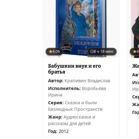
4.06
8 ч 18 мин
4
Бабушкин внук и его
Же
братья
Ав
Автор:
Крапивин Владислав
Ис
Исполнитель:
Воробьёва
Ир
Ирина
Се
Серия:
Сказки и были
Жа
Безлюдных Пространств
Го
Жанр:
Аудиосказки и
рассказы для детей
Год:
2012