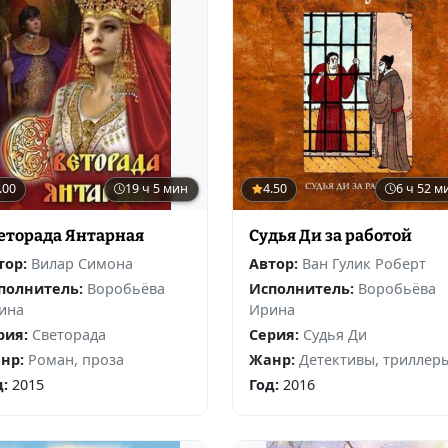
.00
19 ч 5 мин
4.50
6 ч 52 м
еторада Янтарная
Судья Ди за работой
тор:
Вилар Симона
Автор:
Ван Гулик Роберт
полнитель:
Воробьёва
Исполнитель:
Воробьёва
ина
Ирина
рия:
Светорада
Серия:
Судья Ди
нр:
Роман, проза
Жанр:
Детективы, триллер
д:
2015
Год:
2016