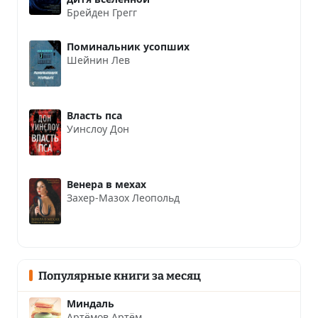
Брейден Грегг
Поминальник усопших
Шейнин Лев
Власть пса
Уинслоу Дон
Венера в мехах
Захер-Мазох Леопольд
Популярные книги за месяц
Миндаль
Артёмов Артём