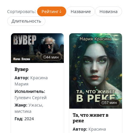
Сортировать:
Рейтинг
Название
Новизна
Длительность
44 мин
Вувер
Автор:
Красина
Мария
Исполнитель:
Гулевич Сергей
57 мин
Жанр:
Ужасы,
мистика
Та, что живет в
Год:
2024
реке
Автор:
Красина