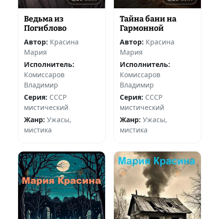
Ведьма из
Тайна бани на
Погиблово
Гармонной
Автор:
Красина
Автор:
Красина
Мария
Мария
Исполнитель:
Исполнитель:
Комиссаров
Комиссаров
Владимир
Владимир
Серия:
СССР
Серия:
СССР
мистический
мистический
Жанр:
Ужасы,
Жанр:
Ужасы,
мистика
мистика