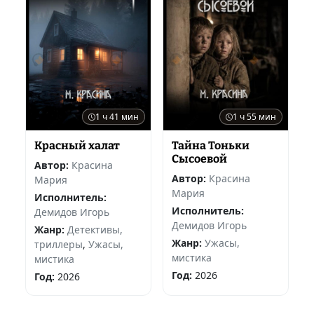
1 ч 41 мин
1 ч 55 мин
Красный халат
Тайна Тоньки
Сысоевой
Автор:
Красина
Автор:
Красина
Мария
Мария
Исполнитель:
Исполнитель:
Демидов Игорь
Демидов Игорь
Жанр:
Детективы,
Жанр:
Ужасы,
триллеры
,
Ужасы,
мистика
мистика
Год:
2026
Год:
2026