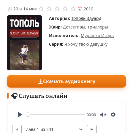
☆
☆
☆
☆
☆
⏱ 20 ч 14 мин
📅 2010
Автор(ы):
Тополь Эдуард
Жанр:
Детективы, триллеры
Исполнитель:
Мурашко Игорь
Серия:
Я хочу твою девушку
Скачать аудиокнигу
🎧 Слушать онлайн
00:00
Play
Mute
Settings