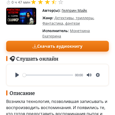
★
★
★
⯪
☆
⏱ 0 ч 47 мин
Автор(ы):
Гелприн Майк
Жанр:
Детективы, триллеры
,
Фантастика, фэнтези
Исполнитель:
Монеткина
Екатерина
Скачать аудиокнигу
🎧 Слушать онлайн
00:00
Play
Mute
Settings
Описание
Возникла технология, позволившая записывать и
воспроизводить воспоминания. И появились те,
кто готов предоставить воспоминания пыток и