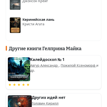
Джонсон Крейг
Керинейская лань
Кристи Агата
Другие книги Гелприна Майка
Калейдоскоп № 1
Авгур Александр
,
Пожилой Ксеноморф
и
др.
★ ★ ★ ★ ★
Других идей нет
Головин Кирилл