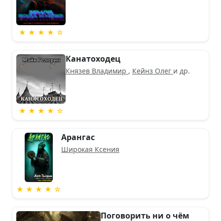
★ ★ ★ ★ ☆
Канатоходец
Князев Владимир
,
Кейнз Олег
и др.
★ ★ ★ ★ ☆
Арангас
Широкая Ксения
★ ★ ★ ★ ☆
Поговорить ни о чём