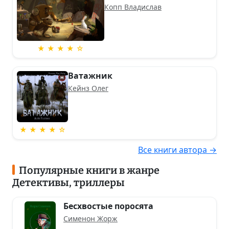
Копп Владислав
★ ★ ★ ★ ☆
Ватажник
Кейнз Олег
★ ★ ★ ★ ☆
Все книги автора →
Популярные книги в жанре
Детективы, триллеры
Бесхвостые поросята
Сименон Жорж