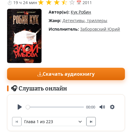
★
★
★
⯪
☆
⏱ 19 ч 24 мин
📅 2011
Автор(ы):
Кук Робин
Жанр:
Детективы, триллеры
Исполнитель:
Заборовский Юрий
Скачать аудиокнигу
🎧 Слушать онлайн
00:00
Play
Mute
Settings