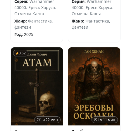
Серия:
Warhammer
Серия:
Warhammer
40000: Ересь Хоруса.
40000: Ересь Хоруса.
Отметка Калта
Отметка Калта
Жанр:
Фантастика,
Жанр:
Фантастика,
фэнтези
фэнтези
Год:
2025
3.62
1 ч 22 мин
1 ч 11 мин