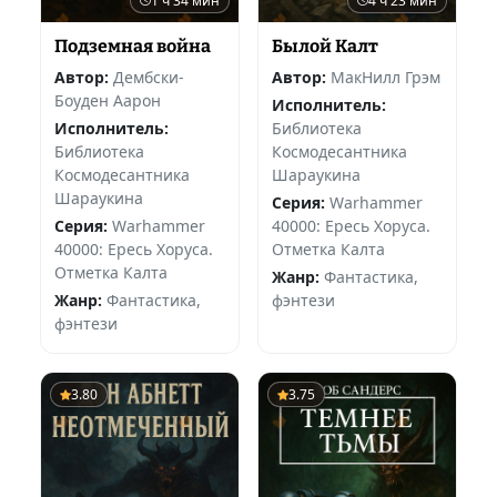
1 ч 34 мин
4 ч 23 мин
Подземная война
Былой Калт
Автор:
Дембски-
Автор:
МакНилл Грэм
Боуден Аарон
Исполнитель:
Исполнитель:
Библиотека
Библиотека
Космодесантника
Космодесантника
Шараукина
Шараукина
Серия:
Warhammer
Серия:
Warhammer
40000: Ересь Хоруса.
40000: Ересь Хоруса.
Отметка Калта
Отметка Калта
Жанр:
Фантастика,
Жанр:
Фантастика,
фэнтези
фэнтези
3.80
3.75