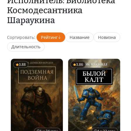
Исполнитель: Библиотека
Космодесантника
Шараукина
Сортировать:
Рейтинг
Название
Новизна
Длительность
3.88
3.86