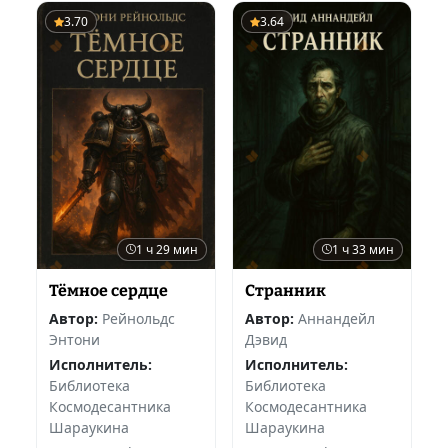
3.70
3.64
1 ч 29 мин
1 ч 33 мин
Тёмное сердце
Странник
Автор:
Рейнольдс
Автор:
Аннандейл
Энтони
Дэвид
Исполнитель:
Исполнитель:
Библиотека
Библиотека
Космодесантника
Космодесантника
Шараукина
Шараукина