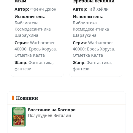
Атам
Эребовы осколки
Автор:
Френч Джон
Автор:
Гай Хэйли
Исполнитель:
Исполнитель:
Библиотека
Библиотека
Космодесантника
Космодесантника
Шараукина
Шараукина
Серия:
Warhammer
Серия:
Warhammer
40000: Ересь Хоруса.
40000: Ересь Хоруса.
Отметка Калта
Отметка Калта
Жанр:
Фантастика,
Жанр:
Фантастика,
фэнтези
фэнтези
Новинки
Восстание на Боспоре
Полупуднев Виталий