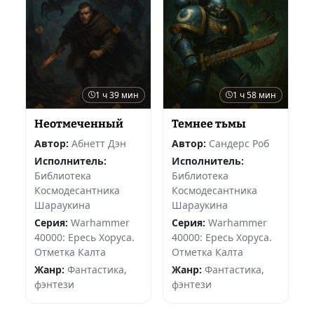
1 ч 39 мин
1 ч 58 мин
Неотмеченный
Темнее тьмы
Автор:
Абнетт Дэн
Автор:
Сандерс Роб
Исполнитель:
Исполнитель:
Библиотека
Библиотека
Космодесантника
Космодесантника
Шараукина
Шараукина
Серия:
Warhammer
Серия:
Warhammer
40000: Ересь Хоруса.
40000: Ересь Хоруса.
Отметка Калта
Отметка Калта
Жанр:
Фантастика,
Жанр:
Фантастика,
фэнтези
фэнтези