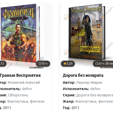
.72
16 ч
3.29
20 ч 38 м
 Гранью Восприятия
Дорога без возврата
тор:
Фомичев Алексей
Автор:
Лернер Марик
полнитель:
defon
Исполнитель:
defon
рия:
Оборотень
Серия:
Дорога без возврат
нр:
Фантастика, фэнтези
Жанр:
Фантастика, фэнтези
д:
2011
Год:
2011