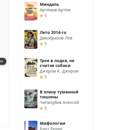
Миндаль
Артёмов Артём
5
Лето 2014-го
Дикобразов Лев
5
Трое в лодке, не
ин
считая собаки
Джером К. Джером
5
В плену туманной
тишины
Чипизубов Алексей
5
Мифологии
Барт Ролан