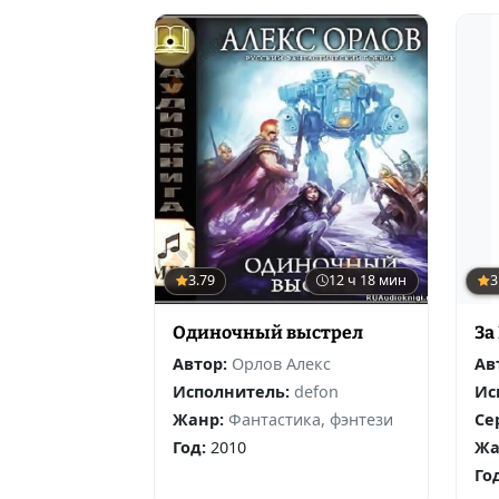
3.79
12 ч 18 мин
3
Одиночный выстрел
За
Автор:
Орлов Алекс
Ав
Исполнитель:
defon
Ис
Жанр:
Фантастика, фэнтези
Се
Год:
2010
Жа
Го