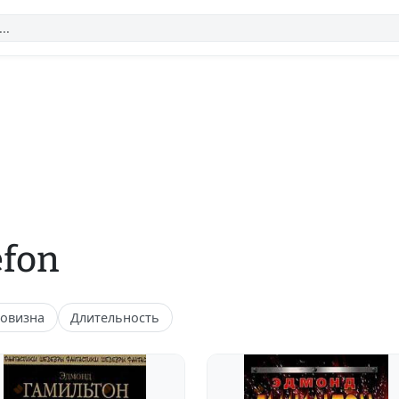
efon
овизна
Длительность