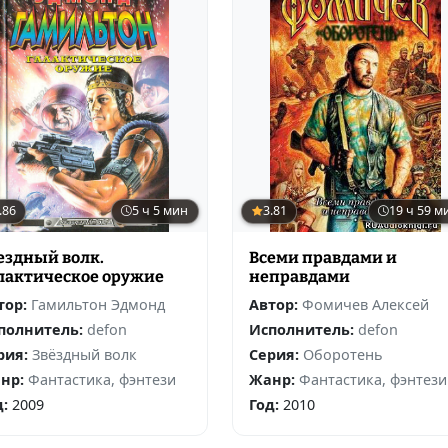
.86
5 ч 5 мин
3.81
19 ч 59 м
ездный волк.
Всеми правдами и
лактическое оружие
неправдами
тор:
Гамильтон Эдмонд
Автор:
Фомичев Алексей
полнитель:
defon
Исполнитель:
defon
рия:
Звёздный волк
Серия:
Оборотень
нр:
Фантастика, фэнтези
Жанр:
Фантастика, фэнтези
д:
2009
Год:
2010