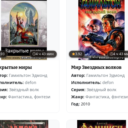
.93
4 ч 43 мин
3.92
4 ч 43 м
крытые миры
Мир Звездных волков
тор:
Гамильтон Эдмонд
Автор:
Гамильтон Эдмонд
полнитель:
defon
Исполнитель:
defon
рия:
Звёздный волк
Серия:
Звёздный волк
нр:
Фантастика, фэнтези
Жанр:
Фантастика, фэнтези
Год:
2010