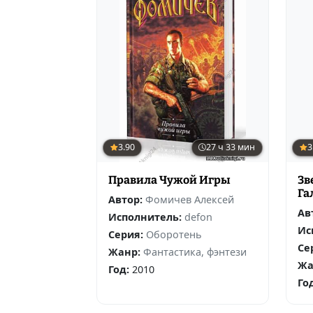
3.90
27 ч 33 мин
3
Правила Чужой Игры
Зв
Га
Автор:
Фомичев Алексей
Ав
Исполнитель:
defon
Ис
Серия:
Оборотень
Се
Жанр:
Фантастика, фэнтези
Жа
Год:
2010
Го