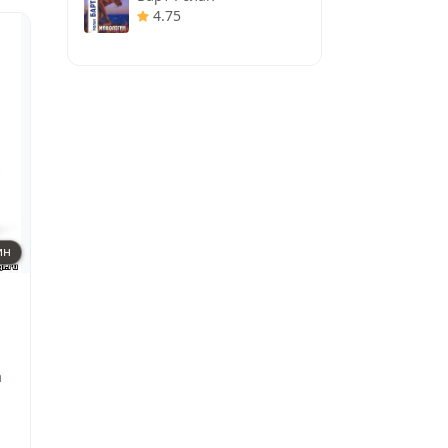
4.75
ин
а