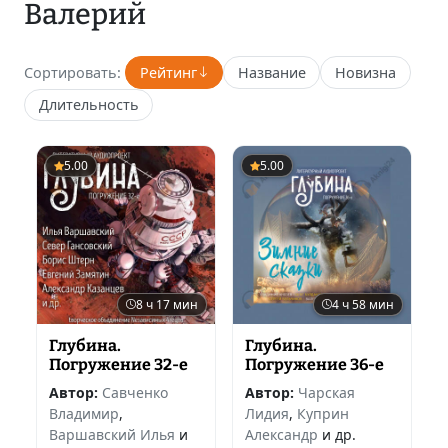
Валерий
Сортировать:
Рейтинг
Название
Новизна
Длительность
5.00
5.00
8 ч 17 мин
4 ч 58 мин
Глубина.
Глубина.
Погружение 32-е
Погружение 36-е
Автор:
Савченко
Автор:
Чарская
Владимир
,
Лидия
,
Куприн
Варшавский Илья
и
Александр
и др.