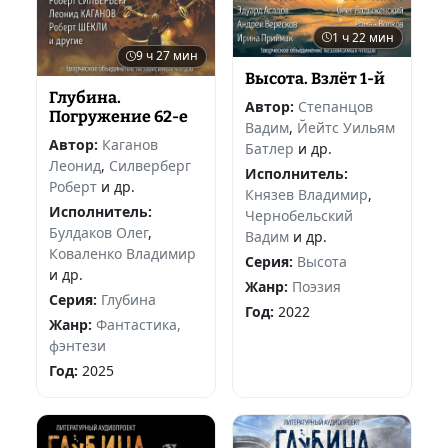
1 ч 22 мин
9 ч 27 мин
Высота. Взлёт 1-й
Глубина.
Автор:
Степанцов
Погружение 62-е
Вадим
,
Йейтс Уильям
Автор:
Каганов
Батлер
и др.
Леонид
,
Силверберг
Исполнитель:
Роберт
и др.
Князев Владимир
,
Исполнитель:
Чернобельский
Булдаков Олег
,
Вадим
и др.
Коваленко Владимир
Серия:
Высота
и др.
Жанр:
Поэзия
Серия:
Глубина
Год:
2022
Жанр:
Фантастика,
фэнтези
Год:
2025