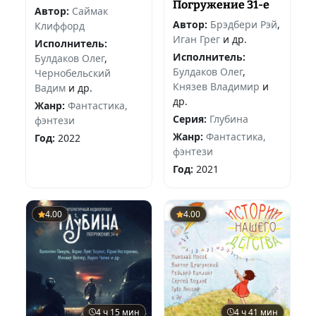
Погружение 31-е
Автор:
Саймак
Автор:
Брэдбери Рэй
,
Клиффорд
Иган Грег
и др.
Исполнитель:
Исполнитель:
Булдаков Олег
,
Булдаков Олег
,
Чернобельский
Князев Владимир
и
Вадим
и др.
др.
Жанр:
Фантастика,
Серия:
Глубина
фэнтези
Жанр:
Фантастика,
Год:
2022
фэнтези
Год:
2021
4.00
4.00
4 ч 15 мин
4 ч 41 мин