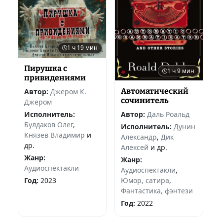
1 ч 19 мин
Пирушка с
1 ч 9 мин
привидениями
Автоматический
Автор:
Джером К.
сочинитель
Джером
Исполнитель:
Автор:
Даль Роальд
Булдаков Олег
,
Исполнитель:
Дунин
Князев Владимир
и
Александр
,
Дик
др.
Алексей
и др.
Жанр:
Жанр:
Аудиоспектакли
Аудиоспектакли
,
Год:
2023
Юмор, сатира
,
Фантастика, фэнтези
Год:
2022