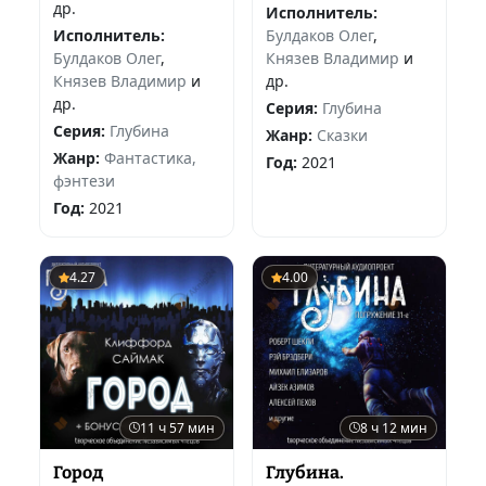
др.
Исполнитель:
Исполнитель:
Булдаков Олег
,
Булдаков Олег
,
Князев Владимир
и
Князев Владимир
и
др.
др.
Серия:
Глубина
Серия:
Глубина
Жанр:
Сказки
Жанр:
Фантастика,
Год:
2021
фэнтези
Год:
2021
4.27
4.00
11 ч 57 мин
8 ч 12 мин
Город
Глубина.