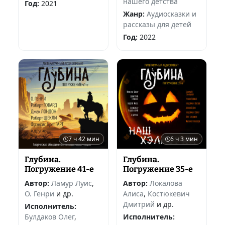
нашего детства
Год:
2021
Жанр:
Аудиосказки и
рассказы для детей
Год:
2022
7 ч 42 мин
6 ч 3 мин
Глубина.
Глубина.
Погружение 41-е
Погружение 35-е
Автор:
Ламур Луис
,
Автор:
Локалова
О. Генри
и др.
Алиса
,
Костюкевич
Дмитрий
и др.
Исполнитель:
Булдаков Олег
,
Исполнитель: