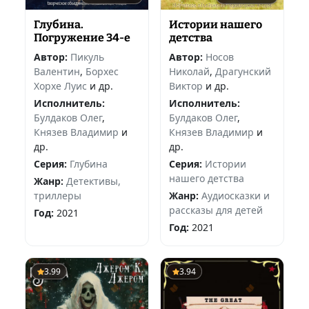
Глубина.
Истории нашего
Погружение 34-е
детства
Автор:
Пикуль
Автор:
Носов
Валентин
,
Борхес
Николай
,
Драгунский
Хорхе Луис
и др.
Виктор
и др.
Исполнитель:
Исполнитель:
Булдаков Олег
,
Булдаков Олег
,
Князев Владимир
и
Князев Владимир
и
др.
др.
Серия:
Глубина
Серия:
Истории
нашего детства
Жанр:
Детективы,
триллеры
Жанр:
Аудиосказки и
рассказы для детей
Год:
2021
Год:
2021
3.99
3.94