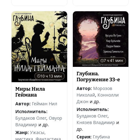
7 ч 41 мин
Глубина.
10 ч 13 мин
Погружение 33-е
Автор:
Морозов
Миры Нила
Николай
,
Коннолли
Геймана
Джон
и др.
Автор:
Гейман Нил
Исполнитель:
Исполнитель:
Булдаков Олег
,
Булдаков Олег
,
Овуор
Князев Владимир
и
Владимир
и др.
др.
Жанр:
Ужасы,
Серия:
Глубина
мистика
,
Фантастика,