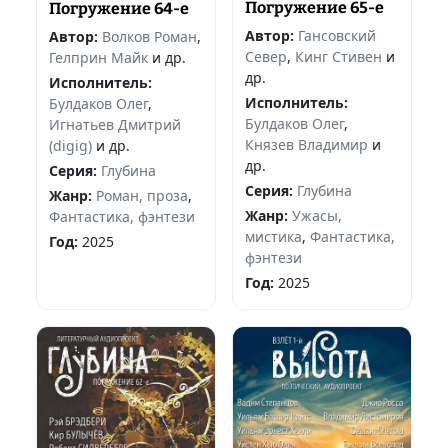
Погружение 65-е
Погружение 64-е
Автор:
Гансовский
Автор:
Волков Роман
,
Север
,
Кинг Стивен
и
Гелприн Майк
и др.
др.
Исполнитель:
Исполнитель:
Булдаков Олег
,
Булдаков Олег
,
Игнатьев Дмитрий
Князев Владимир
и
(digig)
и др.
др.
Серия:
Глубина
Серия:
Глубина
Жанр:
Роман, проза
,
Жанр:
Ужасы,
Фантастика, фэнтези
мистика
,
Фантастика,
Год:
2025
фэнтези
Год:
2025