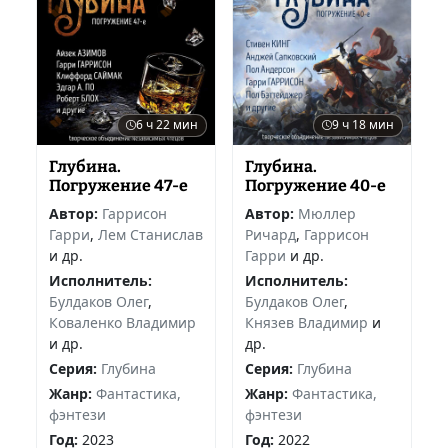
6 ч 22 мин
9 ч 18 мин
Глубина.
Глубина.
Погружение 47-е
Погружение 40-е
Автор:
Гаррисон
Автор:
Мюллер
Гарри
,
Лем Станислав
Ричард
,
Гаррисон
и др.
Гарри
и др.
Исполнитель:
Исполнитель:
Булдаков Олег
,
Булдаков Олег
,
Коваленко Владимир
Князев Владимир
и
и др.
др.
Серия:
Глубина
Серия:
Глубина
Жанр:
Фантастика,
Жанр:
Фантастика,
фэнтези
фэнтези
Год:
2023
Год:
2022