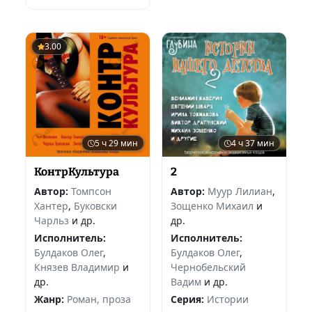
3.00
5 ч 29 мин
4 ч 37 мин
КонтрКультура
2
Автор:
Томпсон
Автор:
Муур Лилиан
,
Хантер
,
Буковски
Зощенко Михаил
и
Чарльз
и др.
др.
Исполнитель:
Исполнитель:
Булдаков Олег
,
Булдаков Олег
,
Князев Владимир
и
Чернобельский
др.
Вадим
и др.
Жанр:
Роман, проза
Серия:
Истории