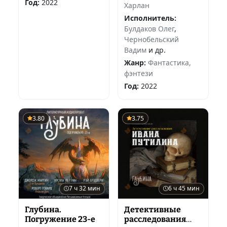
Год:
2022
Харлан
Исполнитель:
Булдаков Олег
,
Чернобельский
Вадим
и др.
Жанр:
Фантастика,
фэнтези
Год:
2022
3.80
3.75
7 ч 32 мин
6 ч 45 мин
Глубина.
Детективные
Погружение 23-е
расследования