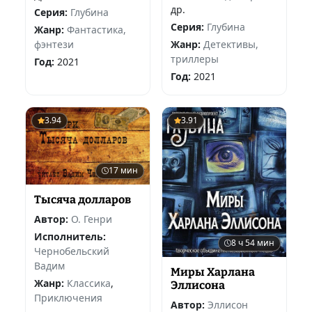
др.
Серия:
Глубина
Серия:
Глубина
Жанр:
Фантастика,
фэнтези
Жанр:
Детективы,
триллеры
Год:
2021
Год:
2021
3.94
3.91
17 мин
Тысяча долларов
Автор:
О. Генри
Исполнитель:
8 ч 54 мин
Чернобельский
Вадим
Миры Харлана
Жанр:
Классика
,
Эллисона
Приключения
Автор:
Эллисон