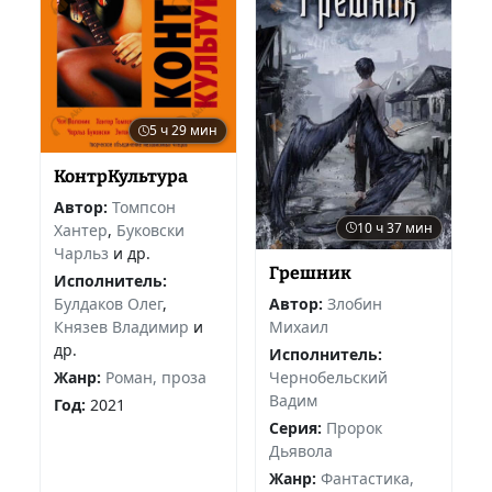
5 ч 29 мин
КонтрКультура
Автор:
Томпсон
10 ч 37 мин
Хантер
,
Буковски
Чарльз
и др.
Грешник
Исполнитель:
Булдаков Олег
,
Автор:
Злобин
Князев Владимир
и
Михаил
др.
Исполнитель:
Жанр:
Роман, проза
Чернобельский
Вадим
Год:
2021
Серия:
Пророк
Дьявола
Жанр:
Фантастика,