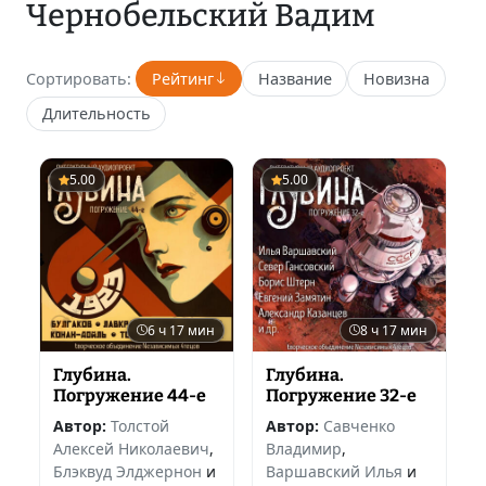
Чернобельский Вадим
Сортировать:
Рейтинг
Название
Новизна
Длительность
5.00
5.00
6 ч 17 мин
8 ч 17 мин
Глубина.
Глубина.
Погружение 44-е
Погружение 32-е
Автор:
Толстой
Автор:
Савченко
Алексей Николаевич
,
Владимир
,
Блэквуд Элджернон
и
Варшавский Илья
и