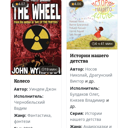
4.07
4.00
4 ч 41 мин
Истории нашего
детства
Автор:
Носов
19 мин
Николай
,
Драгунский
Виктор
и др.
Колесо
Исполнитель:
Автор:
Уиндем Джон
Булдаков Олег
,
Исполнитель:
Князев Владимир
и
Чернобельский
др.
Вадим
Серия:
Истории
Жанр:
Фантастика,
нашего детства
фэнтези
Жанр:
Аудиосказки и