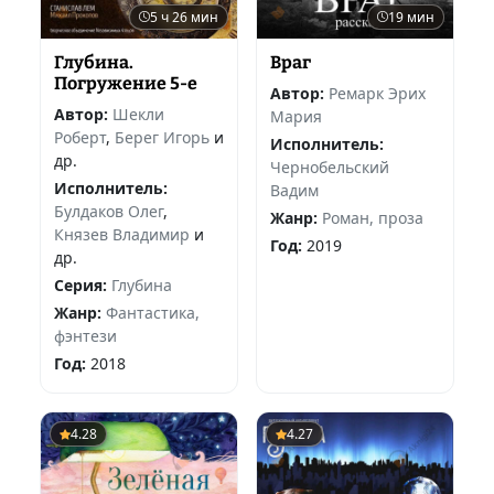
5 ч 26 мин
19 мин
Глубина.
Враг
Погружение 5-е
Автор:
Ремарк Эрих
Автор:
Шекли
Мария
Роберт
,
Берег Игорь
и
Исполнитель:
др.
Чернобельский
Исполнитель:
Вадим
Булдаков Олег
,
Жанр:
Роман, проза
Князев Владимир
и
Год:
2019
др.
Серия:
Глубина
Жанр:
Фантастика,
фэнтези
Год:
2018
4.28
4.27