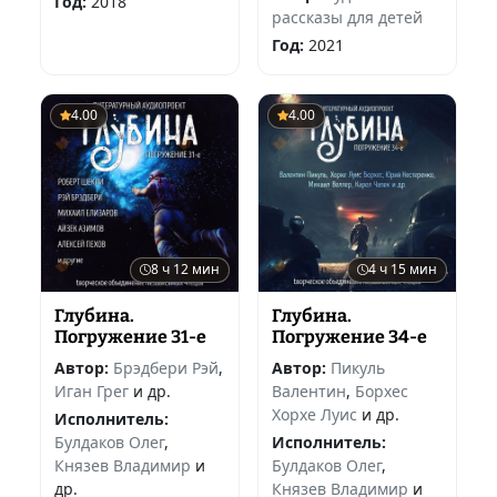
Год:
2018
рассказы для детей
Год:
2021
4.00
4.00
8 ч 12 мин
4 ч 15 мин
Глубина.
Глубина.
Погружение 31-е
Погружение 34-е
Автор:
Брэдбери Рэй
,
Автор:
Пикуль
Иган Грег
и др.
Валентин
,
Борхес
Хорхе Луис
и др.
Исполнитель:
Булдаков Олег
,
Исполнитель:
Князев Владимир
и
Булдаков Олег
,
др.
Князев Владимир
и