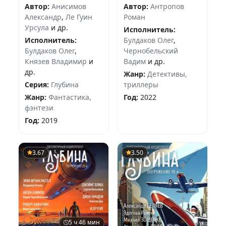
Ивана Путилина
Автор:
Анисимов
Автор:
Антропов
Александр
,
Ле Гуин
Роман
Урсула
и др.
Исполнитель:
Исполнитель:
Булдаков Олег
,
Булдаков Олег
,
Чернобельский
Князев Владимир
и
Вадим
и др.
др.
Жанр:
Детективы,
Серия:
Глубина
триллеры
Жанр:
Фантастика,
Год:
2022
фэнтези
Год:
2019
3.67
3.50
5 ч 46 мин