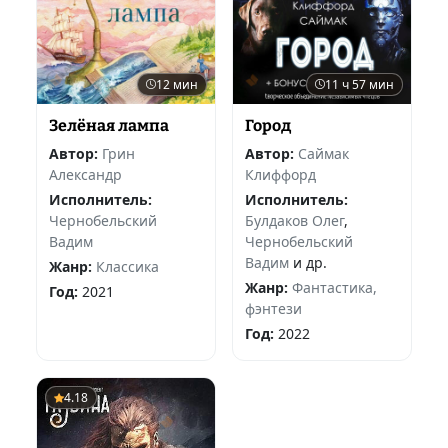
12 мин
11 ч 57 мин
Зелёная лампа
Город
Автор:
Грин
Автор:
Саймак
Александр
Клиффорд
Исполнитель:
Исполнитель:
Чернобельский
Булдаков Олег
,
Вадим
Чернобельский
Вадим
и др.
Жанр:
Классика
Жанр:
Фантастика,
Год:
2021
фэнтези
Год:
2022
4.18