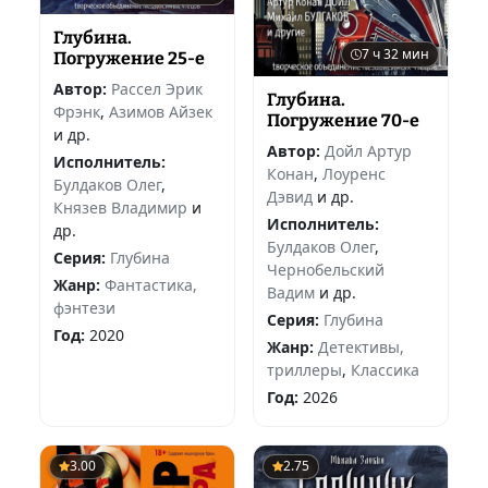
Глубина.
7 ч 32 мин
Погружение 25-е
Автор:
Рассел Эрик
Глубина.
Фрэнк
,
Азимов Айзек
Погружение 70-е
и др.
Автор:
Дойл Артур
Исполнитель:
Конан
,
Лоуренс
Булдаков Олег
,
Дэвид
и др.
Князев Владимир
и
Исполнитель:
др.
Булдаков Олег
,
Серия:
Глубина
Чернобельский
Жанр:
Фантастика,
Вадим
и др.
фэнтези
Серия:
Глубина
Год:
2020
Жанр:
Детективы,
триллеры
,
Классика
Год:
2026
3.00
2.75