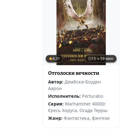
4.31
15 ч 59 мин
Отголоски вечности
Автор:
Дембски-Боуден
Аарон
Исполнитель:
Perturabo
Серия:
Warhammer 40000:
Ересь Хоруса. Осада Терры
Жанр:
Фантастика, фэнтези