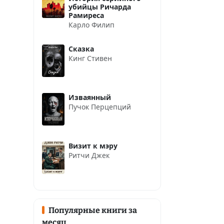
убийцы Ричарда
Рамиреса
Карло Филип
Сказка
Кинг Стивен
Изваянный
Пучок Перцепций
Визит к мэру
Ритчи Джек
Популярные книги за
месяц