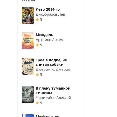
Лето 2014-го
Дикобразов Лев
5
Миндаль
Артёмов Артём
5
Трое в лодке, не
считая собаки
Джером К. Джером
5
В плену туманной
тишины
Чипизубов Алексей
5
Мифологии