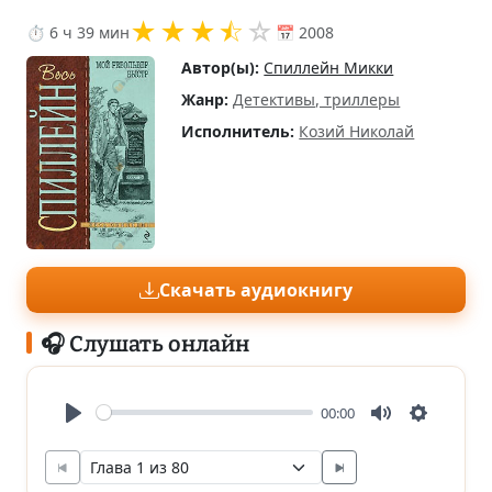
★
★
★
⯪
☆
⏱ 6 ч 39 мин
📅 2008
Автор(ы):
Спиллейн Микки
Жанр:
Детективы, триллеры
Исполнитель:
Козий Николай
Скачать аудиокнигу
🎧 Слушать онлайн
00:00
Play
Mute
Settings