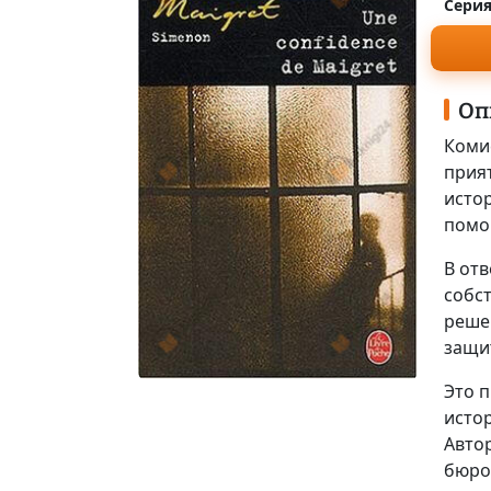
Серия
Оп
Комис
прият
исто
помо
В отв
собст
реше
защи
Это 
истор
Авто
бюро