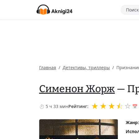
Главная
Детективы, триллеры
Признани
Сименон Жорж
— Пр
★
★
★
⯪
☆
⏱ 5 ч 33 мин
Рейтинг:
📅
Жанр:
Испол