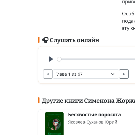
прив
Особ
пода
эту к
🎧 Слушать онлайн
Play
Другие книги Сименона Жорж
Бесхвостые поросята
Яковлев-Суханов Юрий