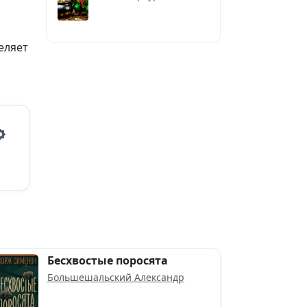
еляет
Settings
Бесхвостые поросята
Большешальский Александр