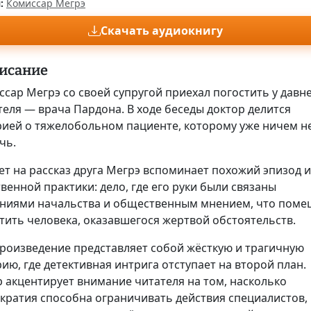
:
Комиссар Мегрэ
Скачать аудиокнигу
исание
сар Мегрэ со своей супругой приехал погостить у давн
еля — врача Пардона. В ходе беседы доктор делится
рией о тяжелобольном пациенте, которому уже ничем н
чь.
ет на рассказ друга Мегрэ вспоминает похожий эпизод и
венной практики: дело, где его руки были связаны
ниями начальства и общественным мнением, что поме
тить человека, оказавшегося жертвой обстоятельств.
произведение представляет собой жёсткую и трагичную
ию, где детективная интрига отступает на второй план.
р акцентирует внимание читателя на том, насколько
кратия способна ограничивать действия специалистов,