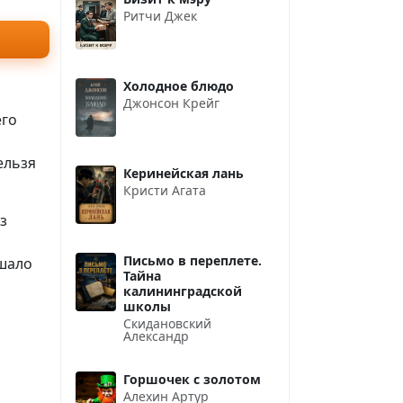
Ритчи Джек
Холодное блюдо
Джонсон Крейг
его
ельзя
Керинейская лань
Кристи Агата
з
Письмо в переплете.
шало
Тайна
калининградской
школы
Скидановский
Александр
Горшочек с золотом
Алехин Артур