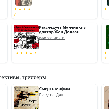
★ ★ ★ ★
★ 
⯪
Расследует Маленький
доктор Жан Доллан
Власова Ирина
★ ★ ★ ★ ☆
★ 
☆
тективы, триллеры
Смерть мафии
Пендлтон Дон