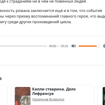
одя к страданиям ни в чём не повинных людей.
енность романа заключается ещё и в том, что события
ны через призму воспоминаний главного героя, что выд
нигу среди других произведений цикла.
00:00
05:20
Mute
а
Капли стеарина. Дело
Лефрансуа
Ларионов Всеволод