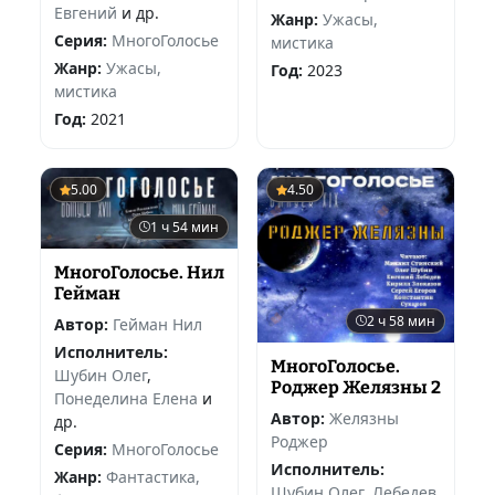
Евгений
и др.
Жанр:
Ужасы,
Серия:
МногоГолосье
мистика
Жанр:
Ужасы,
Год:
2023
мистика
Год:
2021
5.00
4.50
1 ч 54 мин
МногоГолосье. Нил
Гейман
2 ч 58 мин
Автор:
Гейман Нил
Исполнитель:
МногоГолосье.
Шубин Олег
,
Роджер Желязны 2
Понеделина Елена
и
Автор:
Желязны
др.
Роджер
Серия:
МногоГолосье
Исполнитель:
Жанр:
Фантастика,
Шубин Олег
,
Лебедев