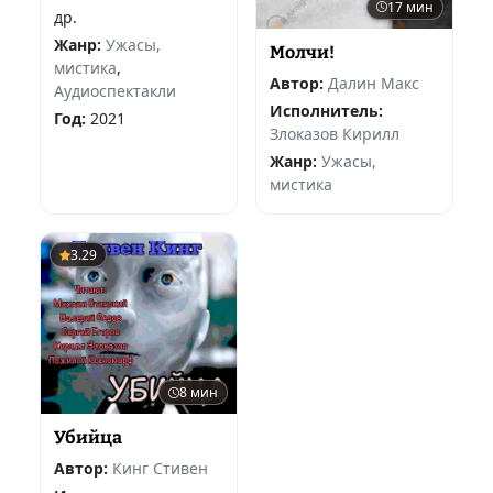
17 мин
др.
Жанр:
Ужасы,
Молчи!
мистика
,
Автор:
Далин Макс
Аудиоспектакли
Исполнитель:
Год:
2021
Злоказов Кирилл
Жанр:
Ужасы,
мистика
3.29
8 мин
Убийца
Автор:
Кинг Стивен