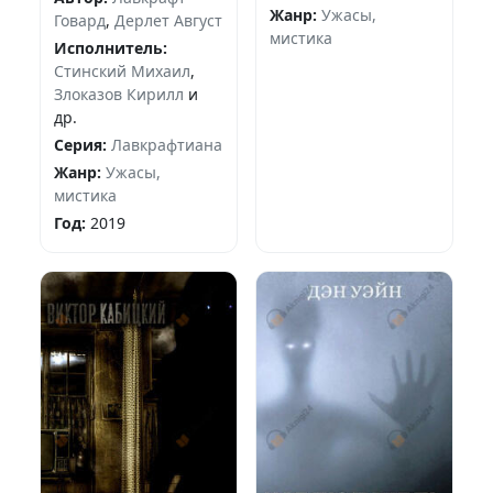
Жанр:
Ужасы,
Говард
,
Дерлет Август
мистика
Исполнитель:
Стинский Михаил
,
Злоказов Кирилл
и
др.
Серия:
Лавкрафтиана
Жанр:
Ужасы,
мистика
Год:
2019