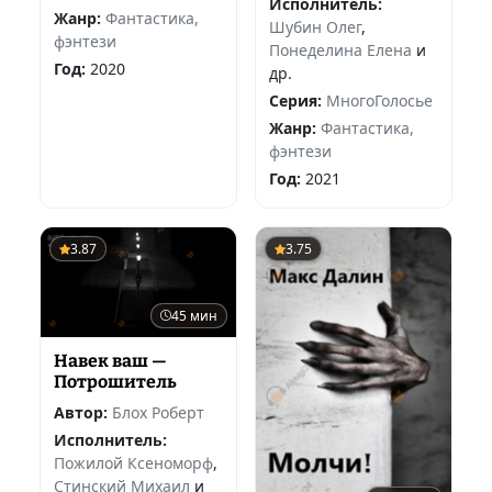
Исполнитель:
Жанр:
Фантастика,
Шубин Олег
,
фэнтези
Понеделина Елена
и
Год:
2020
др.
Серия:
МногоГолосье
Жанр:
Фантастика,
фэнтези
Год:
2021
3.87
3.75
45 мин
Навек ваш —
Потрошитель
Автор:
Блох Роберт
Исполнитель:
Пожилой Ксеноморф
,
Стинский Михаил
и