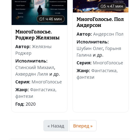
5 ч 47 мин
1 ч 46 мин
МногоГолосье. Пол
Андерсон
МногоГолосье.
Автор:
Андерсон Пол
Роджер Желязны
Исполнитель:
Автор:
Желязны
Шубин Олег
,
Горыня
Роджер
Галина
и др.
Исполнитель:
Серия:
МногоГолосье
Стинский Михаил
,
Жанр:
Фантастика,
Ахвердян Лиля
и др.
фэнтези
Серия:
МногоГолосье
Жанр:
Фантастика,
фэнтези
Год:
2020
« Назад
Вперед »