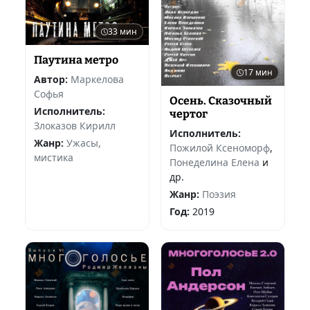
33 мин
Паутина метро
17 мин
Автор:
Маркелова
Софья
Осень. Сказочный
Исполнитель:
чертог
Злоказов Кирилл
Исполнитель:
Жанр:
Ужасы,
Пожилой Ксеноморф
,
мистика
Понеделина Елена
и
др.
Жанр:
Поэзия
Год:
2019