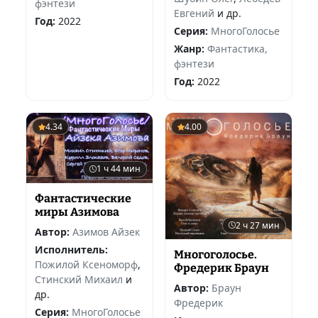
фэнтези
Евгений
и др.
Год:
2022
Серия:
МногоГолосье
Жанр:
Фантастика,
фэнтези
Год:
2022
4.34
4.00
1 ч 44 мин
Фантастические
миры Азимова
2 ч 27 мин
Автор:
Азимов Айзек
Исполнитель:
Многоголосье.
Пожилой Ксеноморф
,
Фредерик Браун
Стинский Михаил
и
Автор:
Браун
др.
Фредерик
Серия:
МногоГолосье