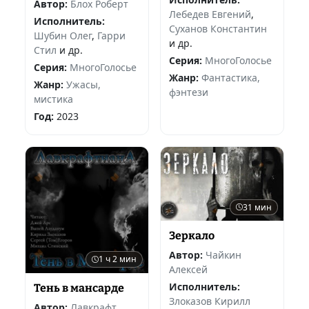
Автор:
Блох Роберт
Лебедев Евгений
,
Исполнитель:
Суханов Константин
Шубин Олег
,
Гарри
и др.
Стил
и др.
Серия:
МногоГолосье
Серия:
МногоГолосье
Жанр:
Фантастика,
Жанр:
Ужасы,
фэнтези
мистика
Год:
2023
31 мин
Зеркало
Автор:
Чайкин
1 ч 2 мин
Алексей
Исполнитель:
Тень в мансарде
Злоказов Кирилл
Автор:
Лавкрафт