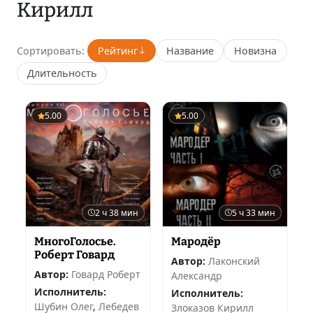
Кирилл
Сортировать:
Рейтинг
Название
Новизна
Длительность
5.00
5.00
2 ч 38 мин
5 ч 33 мин
МногоГолосье.
Мародёр
Роберт Говард
Автор:
Лаконский
Автор:
Говард Роберт
Александр
Исполнитель:
Исполнитель:
Шубин Олег
,
Лебедев
Злоказов Кирилл