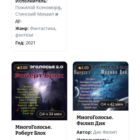
Исполнитель:
Пожилой Ксеноморф
,
Стинский Михаил
и
др.
Жанр:
Фантастика,
фэнтези
Год:
2021
3.00
2.00
4 ч 42 мин
4 ч 34 мин
МногоГолосье.
Филип Дик
МногоГолосье.
Автор:
Дик Филип
Роберт Блох
Исполнитель: