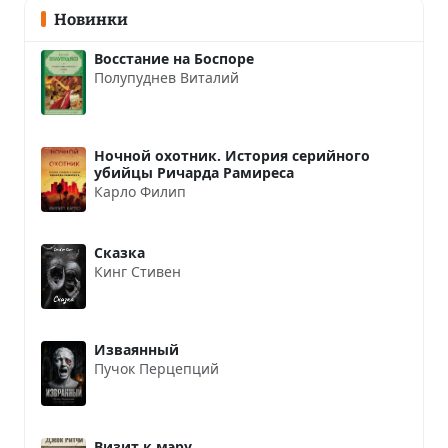
Новинки
Восстание на Боспоре
Полупуднев Виталий
Ночной охотник. История серийного
убийцы Ричарда Рамиреса
Карло Филип
Сказка
Кинг Стивен
Изваянный
Пучок Перцепций
Визит к мэру