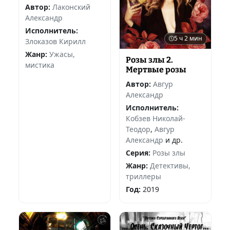
Автор:
Лаконский
Александр
Исполнитель:
5 ч 2 мин
Злоказов Кирилл
Жанр:
Ужасы,
Розы злы 2.
мистика
Мертвые розы
Автор:
Авгур
Александр
Исполнитель:
Кобзев Николай-
Теодор
,
Авгур
Александр
и др.
Серия:
Розы злы
Жанр:
Детективы,
триллеры
Год:
2019